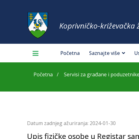
Koprivničko-križevačka 
Početna
Saznajte više
U
Početna
Servisi za građane i poduzetnik
Datum zadnjeg ažuriranja:
2024-01-30
Upis fizičke osobe u Registar sa