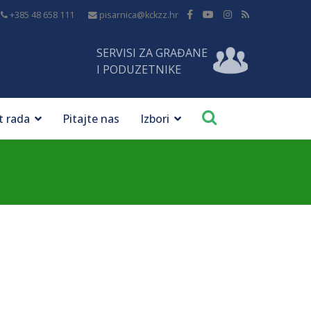
+385 48 658 111
pisarnica@kckzz.hr
SERVISI ZA GRAĐANE
I PODUZETNIKE
t rada
Pitajte nas
Izbori