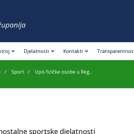
županija
stroj
Djelatnosti
Kontakti
Transparentnos
e
Sport
Upis fizičke osobe u Reg...
mostalne sportske djelatnosti