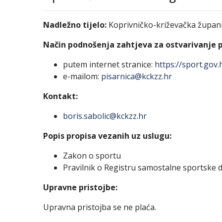
Nadležno tijelo:
Koprivničko-križevačka županij
Način podnošenja zahtjeva za ostvarivanje 
putem internet stranice:
https://sport.gov
e-mailom:
pisarnica@kckzz.hr
Kontakt:
boris.sabolic@kckzz.hr
Popis propisa vezanih uz uslugu:
Zakon o sportu
Pravilnik o Registru samostalne sportske d
Upravne pristojbe:
Upravna pristojba se ne plaća
.