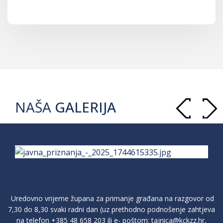
NAŠA
GALERIJA
Uredovno vrijeme župana za primanje građana na razgovor od
7,30 do 8,30 svaki radni dan (uz prethodno podnošenje zahtjeva
na telefon
+385 48 658 203
ili e- poštom:
tajnica@kckzz.hr
,