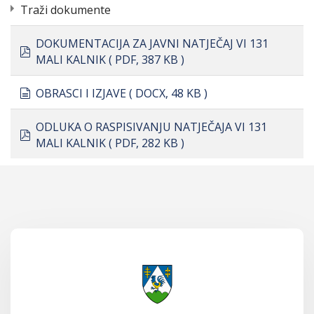
Traži dokumente
DOKUMENTACIJA ZA JAVNI NATJEČAJ VI 131
pdf
MALI KALNIK
( PDF, 387 KB )
document
OBRASCI I IZJAVE
( DOCX, 48 KB )
ODLUKA O RASPISIVANJU NATJEČAJA VI 131
pdf
MALI KALNIK
( PDF, 282 KB )