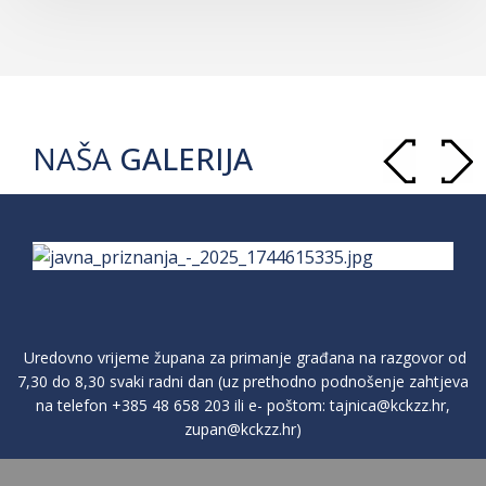
NAŠA
GALERIJA
Uredovno vrijeme župana za primanje građana na razgovor od
7,30 do 8,30 svaki radni dan (uz prethodno podnošenje zahtjeva
na telefon
+385 48 658 203
ili e- poštom:
tajnica@kckzz.hr
,
zupan@kckzz.hr
)