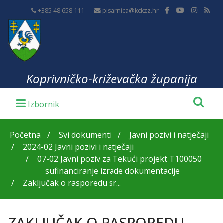
+385 48 658 111
pisarnica@kckzz.hr
Koprivničko-križevačka županija
Početna
Svi dokumenti
Javni pozivi i natječaji
2024-02 Javni pozivi i natječaji
07-02 Javni poziv za Tekući projekt T100050
sufinanciranje izrade dokumentacije
Zaključak o rasporedu sr...
ZAKLJUČAK O RASPOREDU