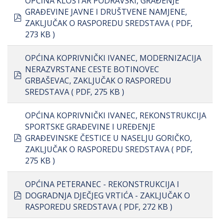
OPĆINA KLOŠTAR PODRAVSKI, GRAĐENJE
GRAĐEVINE JAVNE I DRUŠTVENE NAMJENE,
pdf
ZAKLJUČAK O RASPOREDU SREDSTAVA
( PDF,
273 KB )
OPĆINA KOPRIVNIČKI IVANEC, MODERNIZACIJA
NERAZVRSTANE CESTE BOTINOVEC
pdf
GRBAŠEVAC, ZAKLJUČAK O RASPOREDU
SREDSTAVA
( PDF, 275 KB )
OPĆINA KOPRIVNIČKI IVANEC, REKONSTRUKCIJA
SPORTSKE GRAĐEVINE I UREĐENJE
pdf
GRAĐEVINSKE ČESTICE U NASELJU GORIČKO,
ZAKLJUČAK O RASPOREDU SREDSTAVA
( PDF,
275 KB )
OPĆINA PETERANEC - REKONSTRUKCIJA I
pdf
DOGRADNJA DJEČJEG VRTIĆA - ZAKLJUČAK O
RASPOREDU SREDSTAVA
( PDF, 272 KB )