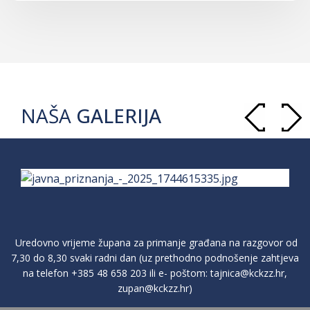
NAŠA
GALERIJA
Uredovno vrijeme župana za primanje građana na razgovor od
7,30 do 8,30 svaki radni dan (uz prethodno podnošenje zahtjeva
na telefon
+385 48 658 203
ili e- poštom:
tajnica@kckzz.hr
,
zupan@kckzz.hr
)