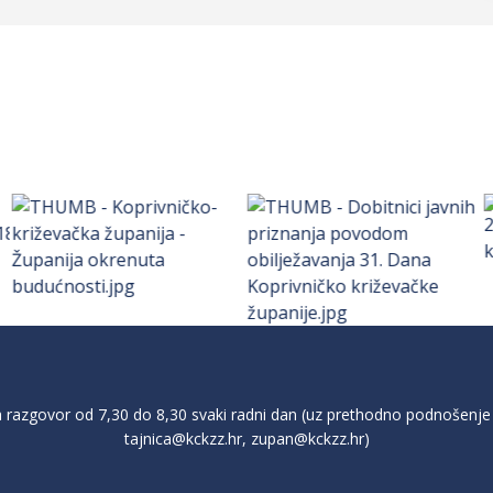
razgovor od 7,30 do 8,30 svaki radni dan (uz prethodno podnošenje 
tajnica@kckzz.hr
,
zupan@kckzz.hr
)