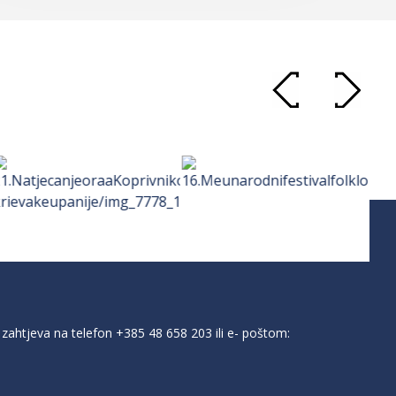
zahtjeva na telefon
+385 48 658 203
ili e- poštom: