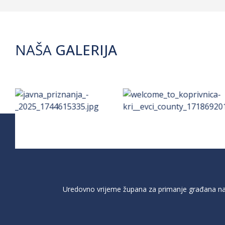
NAŠA
GALERIJA
Uredovno vrijeme župana za primanje građana na 