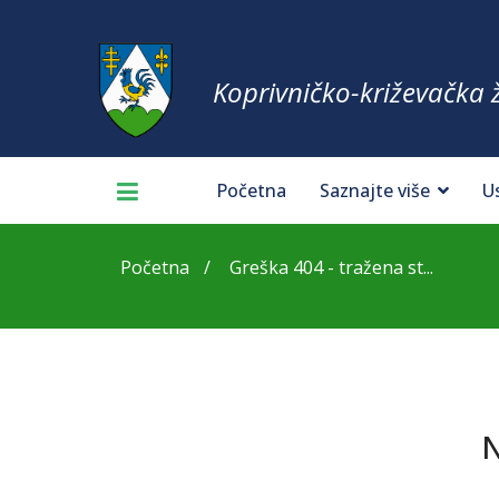
Koprivničko-križevačka 
Početna
Saznajte više
U
Početna
Greška 404 - tražena st...
N