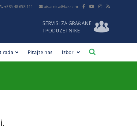
+385 48 658 111
pisarnica@kckzz.hr
SERVISI ZA GRAĐANE
I PODUZETNIKE
t rada
Pitajte nas
Izbori
i.