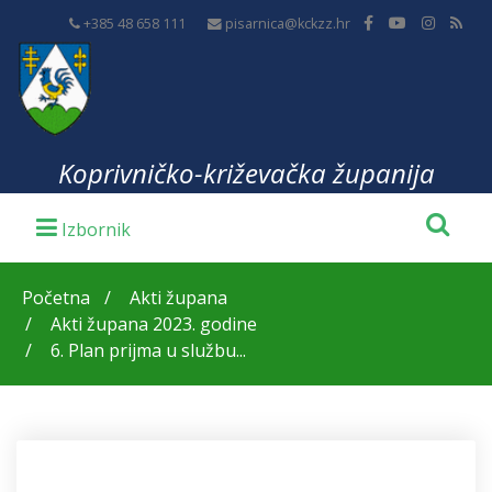
+385 48 658 111
pisarnica@kckzz.hr
Koprivničko-križevačka županija
Početna
Akti župana
Akti župana 2023. godine
6. Plan prijma u službu...