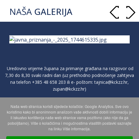
NAŠA
GALERIJA
Uredovno vrijeme župana za primanje građana na razgovor od
7,30 do 8,30 svaki radni dan (uz prethodno podnošenje zahtjeva
na telefon
+385 48 658 203
ili e- poštom:
tajnica@kckzz.hr
,
zupan@kckzz.hr
)
Naša web stranica koristi sljedeće kolačiće: Google Analytics. Sve ovo
POLITIKA ZAŠTITE PRIVATNOSTI OSOBNIH PODATAKA
koristimo kako bi anonimnom analizom vaše aktivnosti dobili informaciju je
li iskustvo korištenja naše web stranice vama pozitivno (ako nije da ga
poboljšamo). Više o kolačićima i mogućnostima vlastitih postavki saznajte
MAPA WEBA
na linku Više informacija.