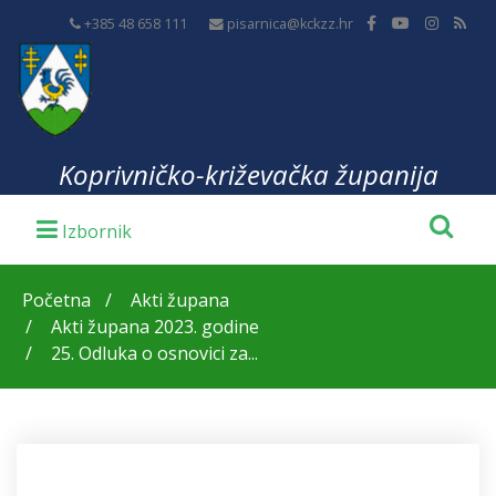
+385 48 658 111
pisarnica@kckzz.hr
Koprivničko-križevačka županija
Početna
Akti župana
Akti župana 2023. godine
25. Odluka o osnovici za...