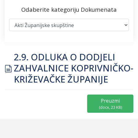
Odaberite kategoriju Dokumenata
2.9. ODLUKA O DODJELI
document
ZAHVALNICE KOPRIVNIČKO-
KRIŽEVAČKE ŽUPANIJE
Preuzmi
(
docx,
23 KB
)