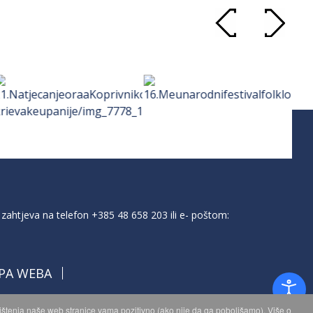
zahtjeva na telefon
+385 48 658 203
ili e- poštom:
PA WEBA
orištenja naše web stranice vama pozitivno (ako nije da ga poboljšamo). Više o