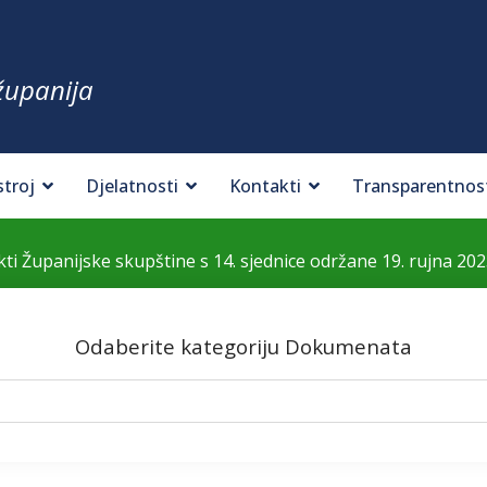
županija
stroj
Djelatnosti
Kontakti
Transparentnos
kti Županijske skupštine s 14. sjednice održane 19. rujna 202
Odaberite kategoriju Dokumenata