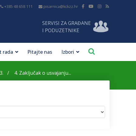
+385 48 658 111
pisarnica@kckzz.hr
SERVISI ZA GRAĐANE
I PODUZETNIKE
t rada
Pitajte nas
Izbori
3.
4. Zaključak o usvajanju...