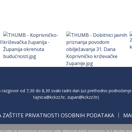
razgovor od 7,30 do 8,30 svaki radni dan (uz prethodno podnošenje 
tajnica@kckzz.hr
,
zupan@kckzz.hr
)
A ZAŠTITE PRIVATNOSTI OSOBNIH PODATAKA
MA
imo kako bi anonimnom analizom vaše aktivnosti dobili informaciju je li iskustvo k