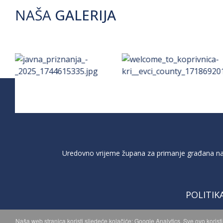
NAŠA
GALERIJA
Uredovno vrijeme župana za primanje građana na 
POLITIK
Naša web stranica koristi sljedeće kolačiće: Google Analytics. Sve ovo korist