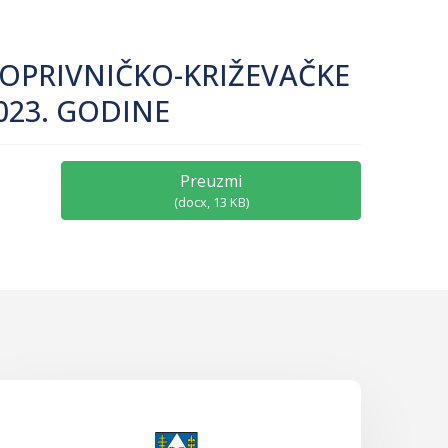
KOPRIVNIČKO-KRIŽEVAČKE
2023. GODINE
Preuzmi
(
docx,
13 KB
)