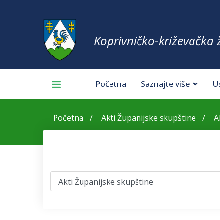
Koprivničko-križevačka 
Početna
Saznajte više
U
Početna
Akti Županijske skupštine
A