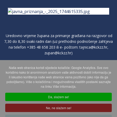
Uredovno vrijeme župana za primanje građana na razgovor od
7,30 do 8,30 svaki radni dan (uz prethodno podnošenje zahtjeva
na telefon
+385 48 658 203
ili e- poštom:
tajnica@kckzz.hr
,
zupan@kckzz.hr
)
Naša web stranica koristi sljedeće kolačiće: Google Analytics. Sve ovo
POLITIKA ZAŠTITE PRIVATNOSTI OSOBNIH PODATAKA
koristimo kako bi anonimnom analizom vaše aktivnosti dobili informaciju je
li iskustvo korištenja naše web stranice vama pozitivno (ako nije da ga
poboljšamo). Više o kolačićima i mogućnostima vlastitih postavki saznajte
MAPA WEBA
na linku Više informacija.
Da, slažem se!
Copyright © 2026 Koprivničko - križevačka županija. Sva prava
Ne, ne slažem se!
zadržana.
© 2018 Your Company. Designed By
JoomShaper