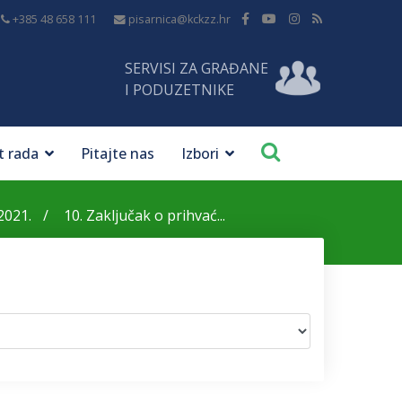
+385 48 658 111
pisarnica@kckzz.hr
SERVISI ZA GRAĐANE
I PODUZETNIKE
t rada
Pitajte nas
Izbori
2021.
10. Zaključak o prihvać...