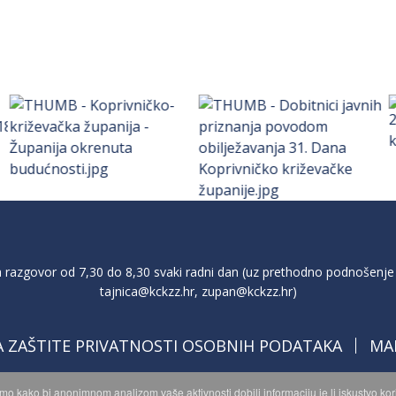
razgovor od 7,30 do 8,30 svaki radni dan (uz prethodno podnošenje 
tajnica@kckzz.hr
,
zupan@kckzz.hr
)
A ZAŠTITE PRIVATNOSTI OSOBNIH PODATAKA
MA
imo kako bi anonimnom analizom vaše aktivnosti dobili informaciju je li iskustvo k