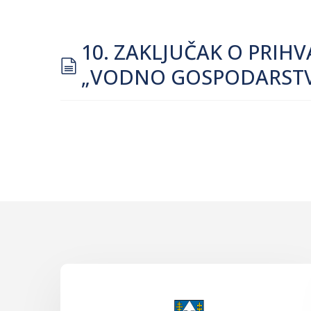
10. ZAKLJUČAK O PRIH
document
„VODNO GOSPODARSTVO