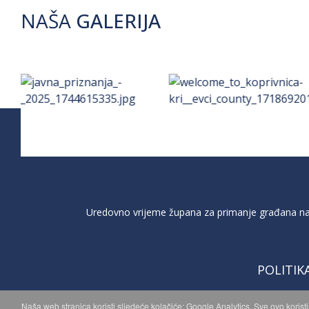
NAŠA
GALERIJA
Uredovno vrijeme župana za primanje građana na 
POLITIK
Naša web stranica koristi sljedeće kolačiće: Google Analytics. Sve ovo korist