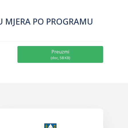
JU MJERA PO PROGRAMU
Preuzmi
(
doc,
58 KB
)