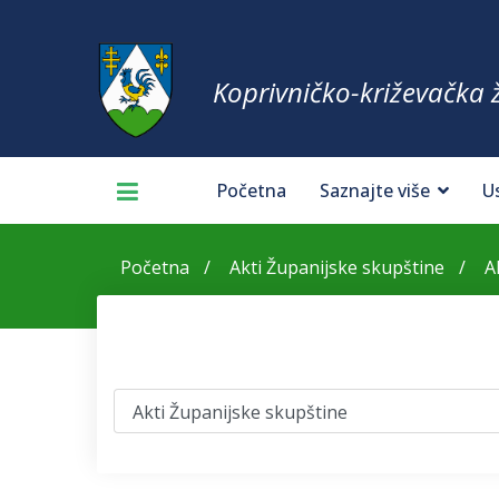
Koprivničko-križevačka 
Početna
Saznajte više
U
Početna
Akti Županijske skupštine
A