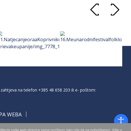
zahtjeva na telefon
+385 48 658 203
ili e- poštom:
PA WEBA
orištenja naše web stranice vama pozitivno (ako nije da ga poboljšamo). Više o