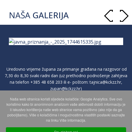
NAŠA
GALERIJA
Uredovno vrijeme župana za primanje građana na razgovor od
7,30 do 8,30 svaki radni dan (uz prethodno podnošenje zahtjeva
na telefon
+385 48 658 203
ili e- poštom:
tajnica@kckzz.hr
,
zupan@kckzz.hr
)
Naša web stranica koristi sljedeće kolačiće: Google Analytics. Sve ovo
koristimo kako bi anonimnom analizom vaše aktivnosti dobili informaciju je
POLITIKA ZAŠTITE PRIVATNOSTI OSOBNIH PODATAKA
li iskustvo korištenja naše web stranice vama pozitivno (ako nije da ga
poboljšamo). Više o kolačićima i mogućnostima vlastitih postavki saznajte
na linku Više informacija.
MAPA WEBA
Da, slažem se!