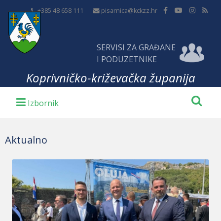
+385 48 658 111
pisarnica@kckzz.hr
SERVISI ZA GRAĐANE
I PODUZETNIKE
Koprivničko-križevačka županija
Aktualno