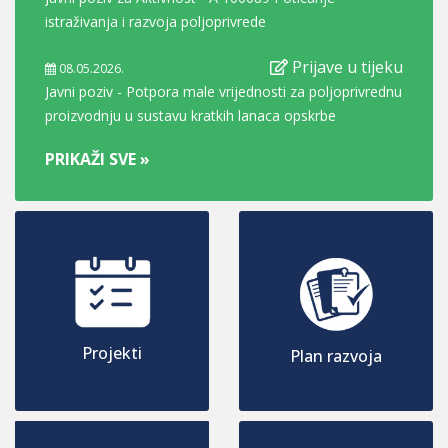
Palmovića Rasinja
istraživanja i razvoja poljoprivrede
ustanove kojima je osnivač Koprivničko-križevačke
Prijave završene
županije za razdoblje od 2026. - 2028. godine
09.04.2026.
PRIKAŽI SVE »
Prijave u tijeku
Rješenje o prijmu u službu referentice za prostorno
08.05.2026.
Javni poziv - Potpora male vrijednosti za poljoprivrednu
uređenje i gradnju u Upravni odjel za prostorno
06.07.2026.
proizvodnju u sustavu kratkih lanaca opskrbe
Javna rasprava o Prijedlogu izmjene i dopune
uređenje, gradnju i imovinska prava Koprivničko-
Prostornog plana uređenja Općine Kalnik
križevačke županije
PRIKAŽI SVE »
PRIKAŽI SVE »
PRIKAŽI SVE »
Projekti
Plan razvoja