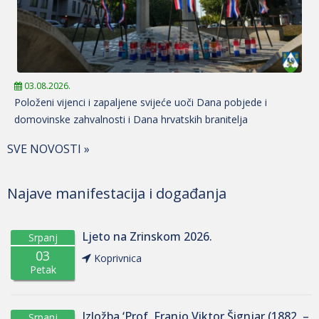
03.08.2026.
Položeni vijenci i zapaljene svijeće uoči Dana pobjede i
domovinske zahvalnosti i Dana hrvatskih branitelja
SVE NOVOSTI »
Najave manifestacija i događanja
Ljeto na Zrinskom 2026.
Srpanj
03
Koprivnica
Petak
Izložba ‘Prof. Franjo Viktor Šignjar (1882. –
Srpanj