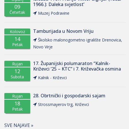
1966.): Daleka svjetlost’
09
Četvrtak
Muzej Podravine
Tamburijada u Novom Vriju
Kolovoz
14
Školsko malonogometno igralište Drenovica,
Petak
Novo Virje
17. Županijski polumaraton “Kalnik-
Rujan
Križevci ’25 – KTC” i 7. Križevačka osmina
12
Subota
Kalnik - Križevci
28. Obrtnički i gospodarski sajam
Rujan
18
Strossmayerov trg, Križevci
Petak
SVE NAJAVE »