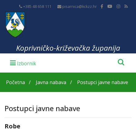
+385 48 658 111
pisarnica@kckzz.hr
Koprivničko-križevačka županija
Početna
Javna nabava
Postupci javne nabave
Postupci javne nabave
Robe