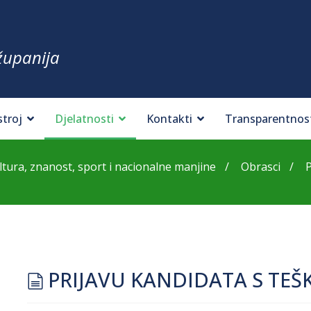
županija
stroj
Djelatnosti
Kontakti
Transparentnos
tura, znanost, sport i nacionalne manjine
Obrasci
document
PRIJAVU KANDIDATA S TE