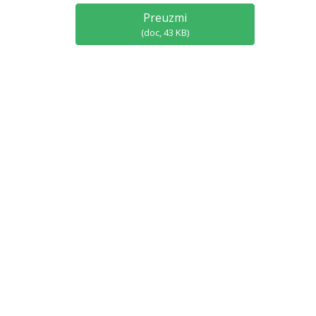
Preuzmi
(
doc,
43 KB
)