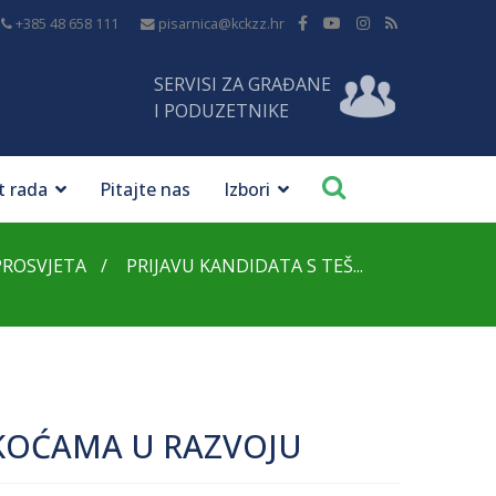
+385 48 658 111
pisarnica@kckzz.hr
SERVISI ZA GRAĐANE
I PODUZETNIKE
t rada
Pitajte nas
Izbori
PROSVJETA
PRIJAVU KANDIDATA S TEŠ...
ŠKOĆAMA U RAZVOJU