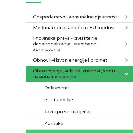
Gospodarstvo i komunalna djelatnost
Međunarodna suradnja i EU fondovi
Imovinska prava - izvlaštenje,
denacionalizacija i stambeno
zbrinjavanje
Obnovljivi izvori energije i promet
Obrazovanje, kultura, znanost, sport i
nacionalne manjine
Dokumenti
e - stipendije
Javni pozivi i natječaji
Kontakti