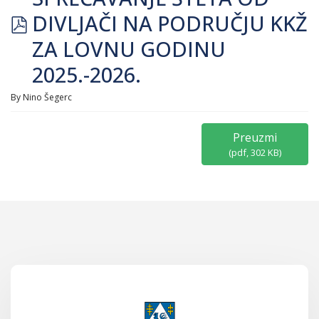
pdf
DIVLJAČI NA PODRUČJU KKŽ
ZA LOVNU GODINU
2025.-2026.
By
Nino Šegerc
Preuzmi
(
pdf,
302 KB
)