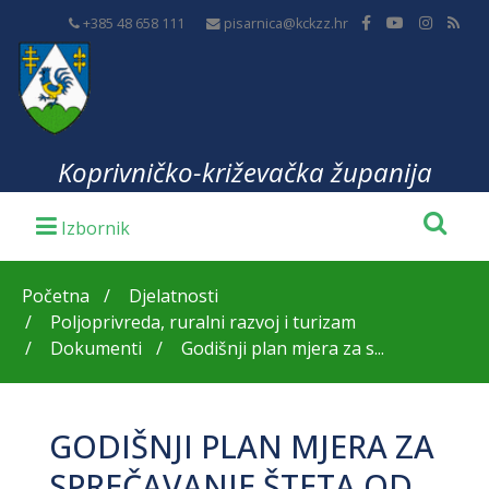
+385 48 658 111
pisarnica@kckzz.hr
Koprivničko-križevačka županija
Početna
Djelatnosti
Poljoprivreda, ruralni razvoj i turizam
Dokumenti
Godišnji plan mjera za s...
GODIŠNJI PLAN MJERA ZA
SPREČAVANJE ŠTETA OD