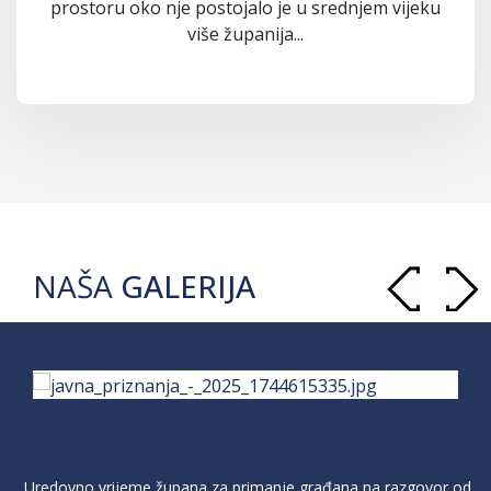
prostoru oko nje postojalo je u srednjem vijeku
više županija...
NAŠA
GALERIJA
Uredovno vrijeme župana za primanje građana na razgovor od