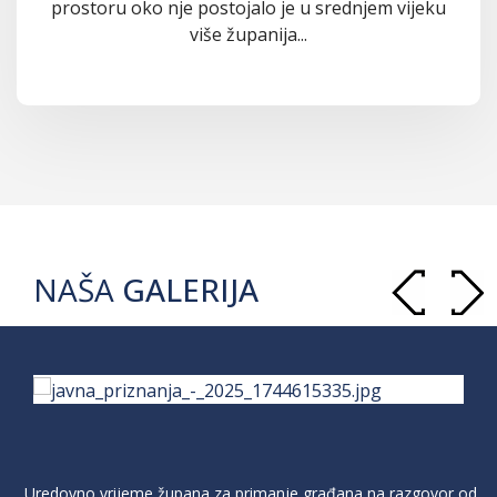
prostoru oko nje postojalo je u srednjem vijeku
više županija...
NAŠA
GALERIJA
Uredovno vrijeme župana za primanje građana na razgovor od