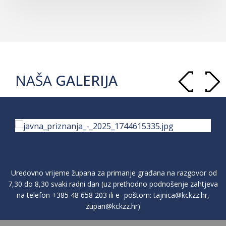
NAŠA
GALERIJA
Uredovno vrijeme župana za primanje građana na razgovor od
7,30 do 8,30 svaki radni dan (uz prethodno podnošenje zahtjeva
na telefon
+385 48 658 203
ili e- poštom:
tajnica@kckzz.hr
,
zupan@kckzz.hr
)