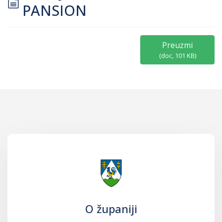
document
PANSION
Preuzmi
(
doc,
101 KB
)
O županiji