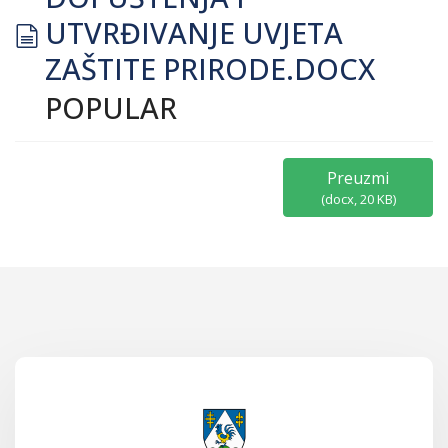
document
UTVRĐIVANJE UVJETA
ZAŠTITE PRIRODE.DOCX
POPULAR
Preuzmi
(
docx,
20 KB
)