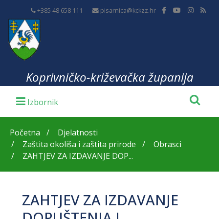
+385 48 658 111
pisarnica@kckzz.hr
Koprivničko-križevačka županija
Početna
Djelatnosti
Zaštita okoliša i zaštita prirode
Obrasci
ZAHTJEV ZA IZDAVANJE DOP...
ZAHTJEV ZA IZDAVANJE
DOPUŠTENJA I