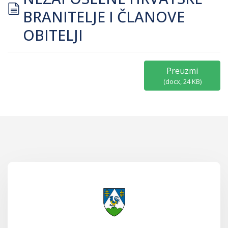
document
BRANITELJE I ČLANOVE
OBITELJI
Preuzmi
(
docx,
24 KB
)