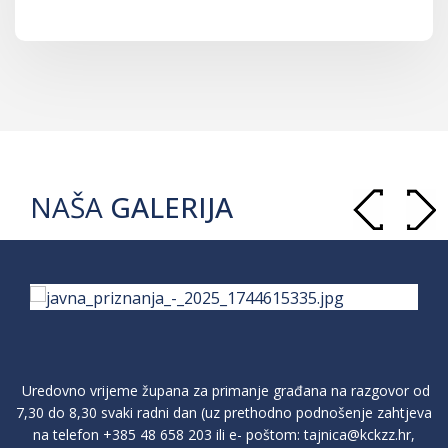
NAŠA
GALERIJA
Uredovno vrijeme župana za primanje građana na razgovor od
7,30 do 8,30 svaki radni dan (uz prethodno podnošenje zahtjeva
na telefon
+385 48 658 203
ili e- poštom:
tajnica@kckzz.hr
,