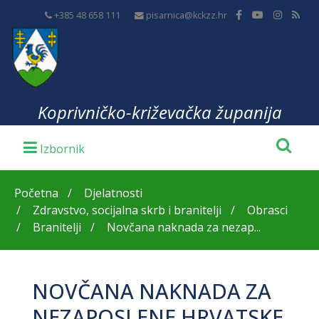
+385 48 658 111
pisarnica@kckzz.hr
Koprivničko-križevačka županija
Početna
Djelatnosti
Zdravstvo, socijalna skrb i branitelji
Obrasci
Branitelji
Novčana naknada za nezap...
NOVČANA NAKNADA ZA
NEZAPOSLENE HRVATSKE