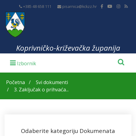
+385 48 658 111
pisarnica@kckzz.hr
Koprivničko-križevačka županija
Početna
Svi dokumenti
3. Zaključak o prihvaća...
Odaberite kategoriju Dokumenata