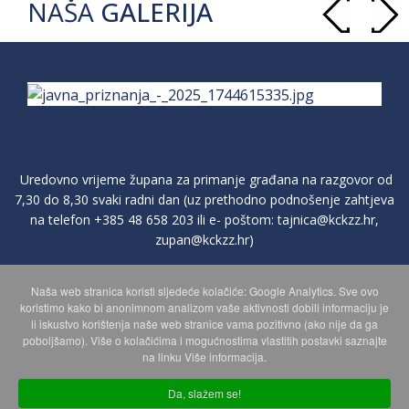
NAŠA
GALERIJA
Uredovno vrijeme župana za primanje građana na razgovor od
7,30 do 8,30 svaki radni dan (uz prethodno podnošenje zahtjeva
na telefon
+385 48 658 203
ili e- poštom:
tajnica@kckzz.hr
,
zupan@kckzz.hr
)
Naša web stranica koristi sljedeće kolačiće: Google Analytics. Sve ovo
POLITIKA ZAŠTITE PRIVATNOSTI OSOBNIH PODATAKA
koristimo kako bi anonimnom analizom vaše aktivnosti dobili informaciju je
li iskustvo korištenja naše web stranice vama pozitivno (ako nije da ga
poboljšamo). Više o kolačićima i mogućnostima vlastitih postavki saznajte
MAPA WEBA
na linku Više informacija.
Da, slažem se!