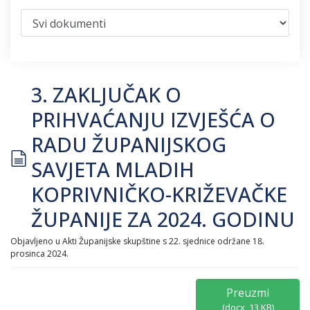
3. ZAKLJUČAK O
PRIHVAĆANJU IZVJEŠĆA O
RADU ŽUPANIJSKOG
document
SAVJETA MLADIH
KOPRIVNIČKO-KRIŽEVAČKE
ŽUPANIJE ZA 2024. GODINU
Objavljeno u
Akti Županijske skupštine s 22. sjednice održane 18.
prosinca 2024.
Preuzmi
(
docx,
13 KB
)