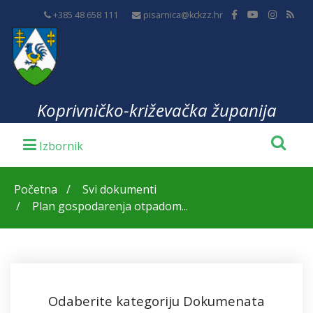
+385 48 658 111
pisarnica@kckzz.hr
Koprivničko-križevačka županija
Početna
Svi dokumenti
Plan gospodarenja otpadom...
Odaberite kategoriju Dokumenata