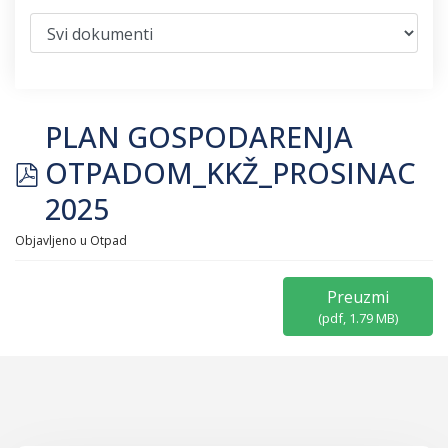
PLAN GOSPODARENJA
pdf
OTPADOM_KKŽ_PROSINAC
2025
Objavljeno u
Otpad
Preuzmi
(
pdf,
1.79 MB
)