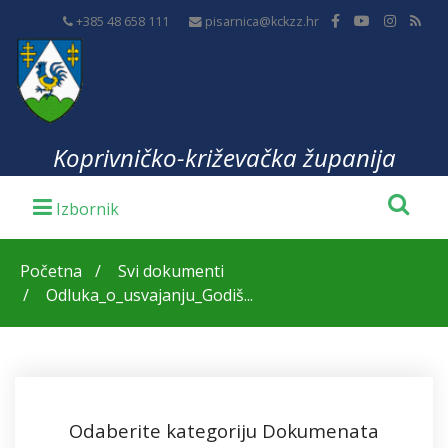
+385 48 658 111
pisarnica@kckzz.hr
Koprivničko-križevačka županija
Početna
Svi dokumenti
Odluka_o_usvajanju_Godiš...
Odaberite kategoriju Dokumenata