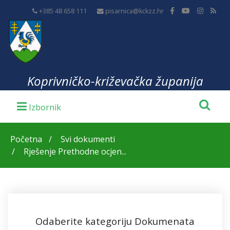
+385 48 658 111
pisarnica@kckzz.hr
Koprivničko-križevačka županija
Početna
Svi dokumenti
Rješenje Prethodne ocjen...
Odaberite kategoriju Dokumenata