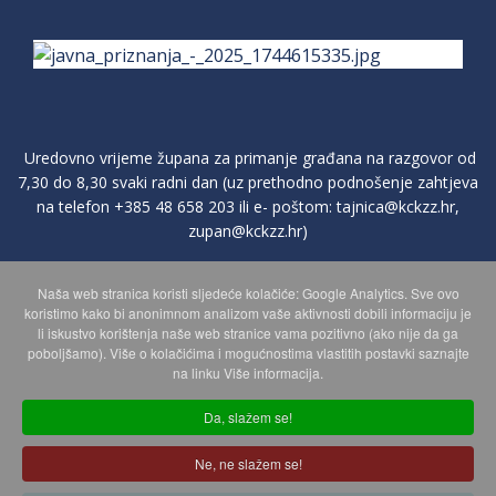
Uredovno vrijeme župana za primanje građana na razgovor od
7,30 do 8,30 svaki radni dan (uz prethodno podnošenje zahtjeva
na telefon
+385 48 658 203
ili e- poštom:
tajnica@kckzz.hr
,
zupan@kckzz.hr
)
Naša web stranica koristi sljedeće kolačiće: Google Analytics. Sve ovo
POLITIKA ZAŠTITE PRIVATNOSTI OSOBNIH PODATAKA
koristimo kako bi anonimnom analizom vaše aktivnosti dobili informaciju je
li iskustvo korištenja naše web stranice vama pozitivno (ako nije da ga
poboljšamo). Više o kolačićima i mogućnostima vlastitih postavki saznajte
MAPA WEBA
na linku Više informacija.
Da, slažem se!
Copyright © 2026 Koprivničko - križevačka županija. Sva prava
Ne, ne slažem se!
zadržana.
© 2018 Your Company. Designed By
JoomShaper