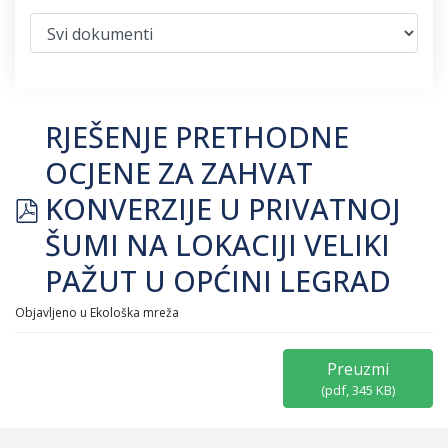
RJEŠENJE PRETHODNE
OCJENE ZA ZAHVAT
pdf
KONVERZIJE U PRIVATNOJ
ŠUMI NA LOKACIJI VELIKI
PAŽUT U OPĆINI LEGRAD
Objavljeno u
Ekološka mreža
Preuzmi
(
pdf,
345 KB
)