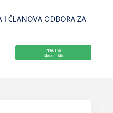
KA I ČLANOVA ODBORA ZA
Preuzmi
(
docx,
14 KB
)