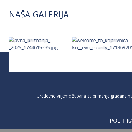
NAŠA
GALERIJA
Uredovno vrijeme župana za primanje građana na 
POLITIK