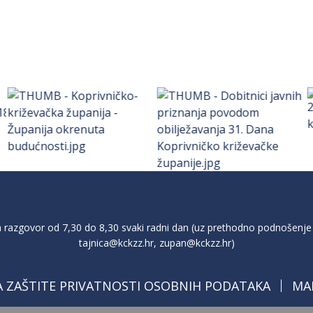
razgovor od 7,30 do 8,30 svaki radni dan (uz prethodno podnošenje 
tajnica@kckzz.hr
,
zupan@kckzz.hr
)
A ZAŠTITE PRIVATNOSTI OSOBNIH PODATAKA
MA