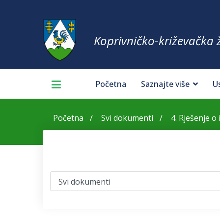
Koprivničko-križevačka 
Početna
Saznajte više
U
Početna
Svi dokumenti
4. Rješenje o 