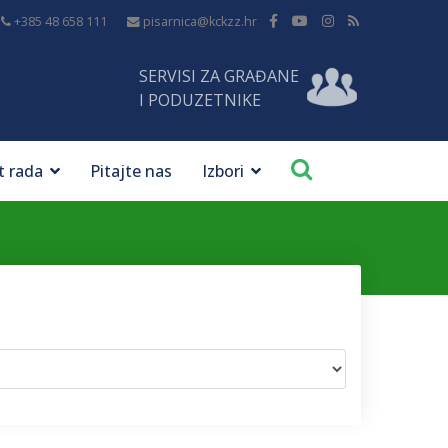
+385 48 658 111
pisarnica@kckzz.hr
SERVISI ZA GRAĐANE
I PODUZETNIKE
t rada
Pitajte nas
Izbori