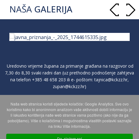
NAŠA
GALERIJA
Uredovno vrijeme župana za primanje građana na razgovor od
7,30 do 8,30 svaki radni dan (uz prethodno podnošenje zahtjeva
na telefon
+385 48 658 203
ili e- poštom:
tajnica@kckzz.hr
,
zupan@kckzz.hr
)
Naša web stranica koristi sljedeće kolačiće: Google Analytics. Sve ovo
POLITIKA ZAŠTITE PRIVATNOSTI OSOBNIH PODATAKA
koristimo kako bi anonimnom analizom vaše aktivnosti dobili informaciju je
li iskustvo korištenja naše web stranice vama pozitivno (ako nije da ga
poboljšamo). Više o kolačićima i mogućnostima vlastitih postavki saznajte
MAPA WEBA
na linku Više informacija.
Da, slažem se!