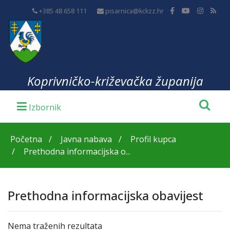
+385 48 658 111
pisarnica@kckzz.hr
Koprivničko-križevačka županija
Početna
Javna nabava
Profil kupca
Prethodna informacijska o...
Prethodna informacijska obavijest
Nema traženih rezultata