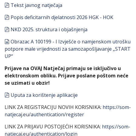
pdf
Tekst javnog natječaja
pdf
Popis deficitarnih djelatnosti 2026 HGK - HOK
pdf
NKD 2025. struktura i objašnjenja
document
Obrazac A 100199 - I Izvješće o namjenskom utrošku
potpore male vrijednosti za samozapošljavanje „START
UP“
Prijave na OVAJ Natječaj primaju se isključivo u
elektronskom obliku. Prijave poslane poštom neće
se uzimati u obzir!
pdf
Uputa za korištenje aplikacije
LINK ZA REGISTRACIJU NOVIH KORISNIKA:
https://som-
natjecaj.eu/authentication/register
LINK ZA PRIJAVU POSTOJEĆIH KORISNIKA:
https://som-
natjecaj.eu/authentication/login