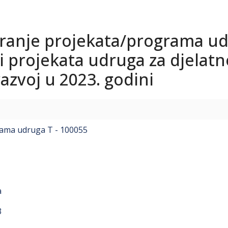
ciranje projekata/programa u
i projekata udruga za djelatn
razvoj u 2023. godini
grama udruga T - 100055
a
3