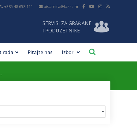
+385 48 658 111
pisarnica@kckzz.hr
SERVISI ZA GRAĐANE
I PODUZETNIKE
t rada
Pitajte nas
Izbori
..