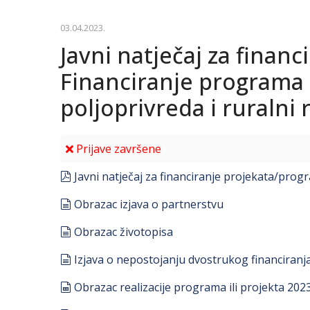
03.04.2023.
Javni natječaj za finan
Financiranje programa 
poljoprivreda i ruralni 
Prijave završene
pdf
Javni natječaj za financiranje projekata/pro
document
Obrazac izjava o partnerstvu
document
Obrazac životopisa
document
Izjava o nepostojanju dvostrukog financiranj
spreadsheet
Obrazac realizacije programa ili projekta 202