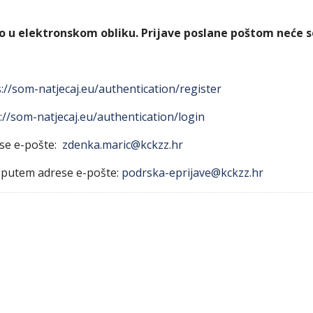
vo u elektronskom obliku. Prijave poslane poštom neće s
://som-natjecaj.eu/authentication/register
://som-natjecaj.eu/authentication/login
ese e-pošte:
zdenka.maric@kckzz.hr
o putem adrese e-pošte:
podrska-eprijave@kckzz.hr