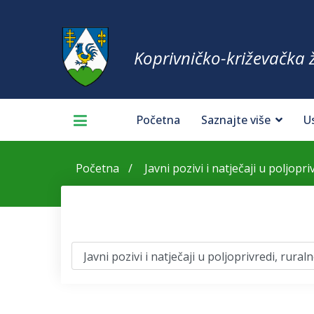
Koprivničko-križevačka 
Početna
Saznajte više
U
Početna
Javni pozivi i natječaji u poljopr