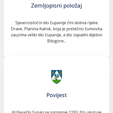
Zemljopisni položaj
Sjeveroistočni dio županije čini dolina rijeke
Drave, Planina Kalnik, koja je pretežno šumovita
zauzima veliki dio županije, a dio zapadni dijelovi
Bilogore...
Povijest
Križevački župan se spominje 1193. što ukazuje