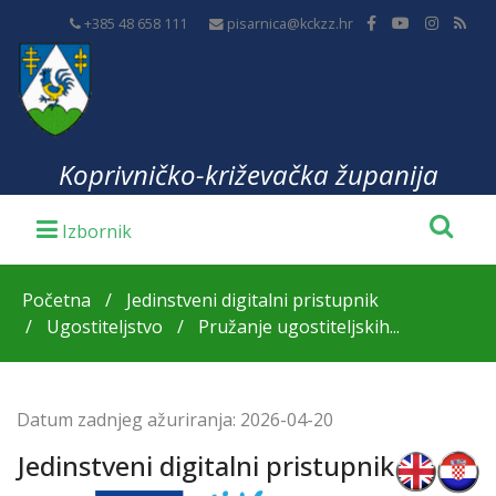
+385 48 658 111
pisarnica@kckzz.hr
Koprivničko-križevačka županija
Početna
Jedinstveni digitalni pristupnik
Ugostiteljstvo
Pružanje ugostiteljskih...
Datum zadnjeg ažuriranja:
2026-04-20
Jedinstveni digitalni pristupnik