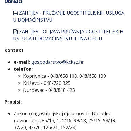
Obrasci:
document
ZAHTJEV - PRUŽANJE UGOSTITELJSKIH USLUGA
U DOMAĆINSTVU
document
ZAHTJEV - ODJAVA PRUŽANJA UGOSTITELJSKIH
USLUGA U DOMAĆINSTVU ILI NA OPG U
Kontakt
e-mail:
gospodarstvo@kckzz.hr
telefon:
Koprivnica - 048/658 108, 048/658 109
Križevci - 048/720 325
Đurđevac - 048/818 423
Propisi:
Zakon o ugostiteljskoj djelatnosti („Narodne
novine” broj 85/15, 121/16, 99/18, 25/19, 98/19,
32/20, 42/20, 126/21, 152/24)