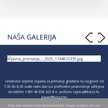
NAŠA
GALERIJA
Uredovno vrijeme župana za primanje građana na razgovor od
7,30 do 8,30 svaki radni dan (uz prethodno podnošenje zahtjeva
na telefon
+385 48 658 203
ili e- poštom:
tajnica@kckzz.hr
,
zupan@kckzz.hr
)
Naša web stranica koristi sljedeće kolačiće: Google Analytics. Sve ovo