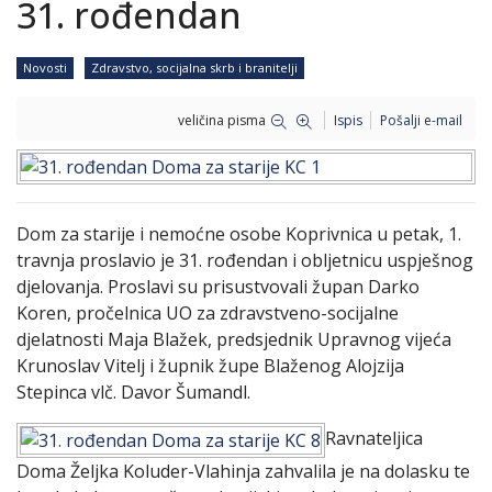
31. rođendan
Novosti
Zdravstvo, socijalna skrb i branitelji
veličina pisma
Ispis
Pošalji e-mail
Dom za starije i nemoćne osobe Koprivnica u petak, 1.
travnja proslavio je 31. rođendan i obljetnicu uspješnog
djelovanja. Proslavi su prisustvovali župan Darko
Koren, pročelnica UO za zdravstveno-socijalne
djelatnosti Maja Blažek, predsjednik Upravnog vijeća
Krunoslav Vitelj i župnik župe Blaženog Alojzija
Stepinca vlč. Davor Šumandl.
Ravnateljica
Doma Željka Koluder-Vlahinja zahvalila je na dolasku te