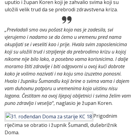
uputio i župan Koren koji je zahvalio svima koji su
uložili velik trud da se prebrodi zdravstvena kriza.
„Prevladali smo ovu pošast koja nas je zadesila, svi
vjerujemo i nadamo se da ćemo u vremenu pred nama
okupljati se i veseliti kao i prije. Hvala svim zaposlenicima
koji su uložili trud i strpljenje da prebrodimo krizu u kojoj
nikome nije bilo lako, a posebno vama korisnicima. I dalje
moramo štiti zdravlje i biti odgovorni u ovoj kući dobrote
kako je volimo nazivati i na koju smo izuzetno ponosni.
Hvala i župniku Šumandlu koji brine o svima vama i dajem
vam duhovnu potporu u vremenima koja uistinu nisu
lagana. Čestitam na ovoj lijepoj obljetnici i svima želim vam
puno zdravlja i veselja“
, naglasio je župan Koren.
Prigodnim
riječima se obratio i župnik Šumandl, dušebrižnik
Doma.