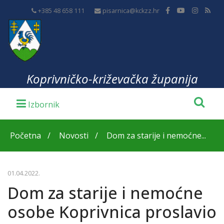
+385 48 658 111
pisarnica@kckzz.hr
Koprivničko-križevačka županija
Početna
Novosti
Dom za starije i nemoćne...
01.04.2022.
Dom za starije i nemoćne
osobe Koprivnica proslavio