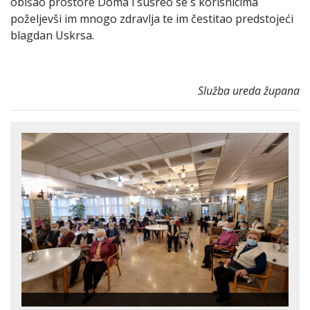
obišao prostore Doma i susreo se s korisnicima
poželjevši im mnogo zdravlja te im čestitao predstojeći
blagdan Uskrsa.
Služba ureda župana