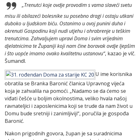
„Trenutci koje ovdje provodim s vama slaveći svetu
misu ili obilazeći bolesnike su posebno dragi i ostaju utkani
duboko u ljudskom biću. Ostanimo u ovoj punini duha i
okrenuti Gospodinu koji nudi utjehu i ohrabrenje u teškim
trenutcima. Zahvaljujem upravi Doma i svim vrijednim
djelatnicima te Županiji koji nam čine boravak ovdje ljepšim
i što uopće imamo ovako kvalitetnu ustanovu“
, kazao je vlč.
Šumandl.
U ime korisnika
obratila se Branka Baronić članica Upravnog vijeća
koja je zahvalila na pomoći. „Nadamo se da ćemo se
viđati češće u boljim okolnostima, veliko hvala našoj
ravnateljici i zaposlenicima koji se trude da nam život u
Domu bude sretniji i zanimljiviji“, poručila je gospođa
Baronić.
Nakon prigodnih govora, župan je sa suradnicima