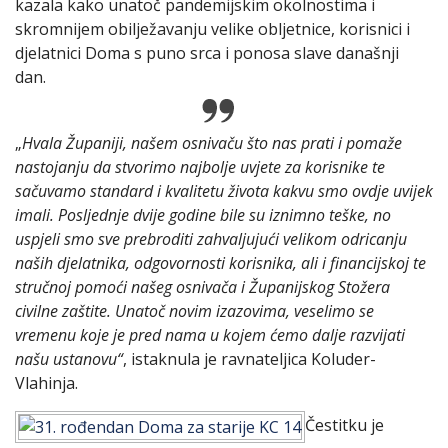
kazala kako unatoč pandemijskim okolnostima i
skromnijem obilježavanju velike obljetnice, korisnici i
djelatnici Doma s puno srca i ponosa slave današnji
dan.
„
Hvala Županiji, našem osnivaču što nas prati i pomaže
nastojanju da stvorimo najbolje uvjete za korisnike te
sačuvamo standard i kvalitetu života kakvu smo ovdje uvijek
imali. Posljednje dvije godine bile su iznimno teške, no
uspjeli smo sve prebroditi zahvaljujući velikom odricanju
naših djelatnika, odgovornosti korisnika, ali i financijskoj te
stručnoj pomoći našeg osnivača i Županijskog Stožera
civilne zaštite. Unatoč novim izazovima, veselimo se
vremenu koje je pred nama u kojem ćemo dalje razvijati
našu ustanovu“
, istaknula je ravnateljica Koluder-
Vlahinja.
Čestitku je