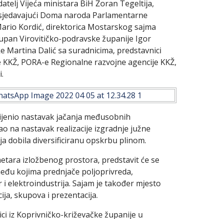
datelj Vijeća ministara BiH Zoran Tegeltija,
edsjedavajući Doma naroda Parlamentarne
ario Kordić, direktorica Mostarskog sajma
upan Virovitičko-podravske županije Igor
 Martina Dalić sa suradnicima, predstavnici
 KKŽ, PORA-e Regionalne razvojne agencije KKŽ,
.
cijenio nastavak jačanja međusobnih
o na nastavak realizacije izgradnje južne
ja dobila diversificiranu opskrbu plinom.
etara izložbenog prostora, predstavit će se
među kojima prednjače poljoprivreda,
r i elektroindustrija. Sajam je također mjesto
ija, skupova i prezentacija.
ci iz Koprivničko-križevačke županije u