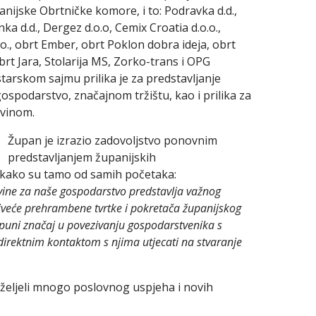
nijske Obrtničke komore, i to: Podravka d.d.,
ka d.d., Dergez d.o.o, Cemix Croatia d.o.o.,
.o.o., obrt Ember, obrt Poklon dobra ideja, obrt
rt Jara, Stolarija MS, Zorko-trans i OPG
ostarskom sajmu prilika je za predstavljanje
ospodarstvo, značajnom tržištu, kao i prilika za
ovinom.
Župan je izrazio zadovoljstvo ponovnim
predstavljanjem županijskih
ši kako su tamo od samih početaka:
ovine za naše gospodarstvo predstavlja važnog
jveće prehrambene tvrtke i pokretača županijskog
puni značaj u povezivanju gospodarstvenika s
će direktnim kontaktom s njima utjecati na stvaranje
poželjeli mnogo poslovnog uspjeha i novih