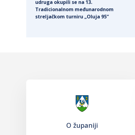
udruga okupili se na 13.
Tradicionalnom međunarodnom
streljačkom turniru „Oluja 95“
O županiji