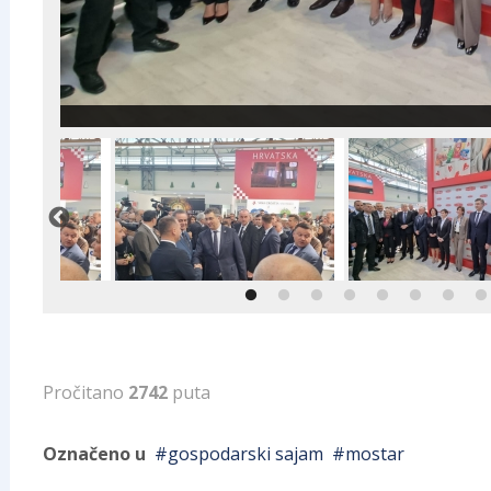
Pročitano
2742
puta
Označeno u
gospodarski sajam
mostar