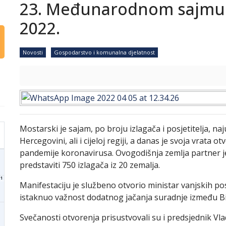
23. Međunarodnom sajmu 
2022.
Novosti
Gospodarstvo i komunalna djelatnost
Mostarski je sajam, po broju izlagača i posjetitelja, na
Hercegovini, ali i cijeloj regiji, a danas je svoja vrata
pandemije koronavirusa. Ovogodišnja zemlja partner je
predstaviti 750 izlagača iz 20 zemalja.
1
Manifestaciju je službeno otvorio ministar vanjskih pos
istaknuo važnost dodatnog jačanja suradnje između B
Svečanosti otvorenja prisustvovali su i predsjednik Vl