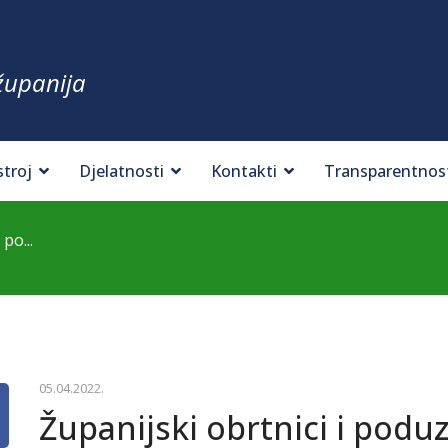
županija
stroj
Djelatnosti
Kontakti
Transparentnos
po...
05.04.2022.
Županijski obrtnici i poduz