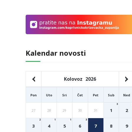
Kalendar novosti
Kolovoz
2026
Pon
Uto
Sri
Čet
Pet
Sub
Ned
3
1
2
27
28
29
30
31
2
1
1
3
3
4
5
6
7
8
9