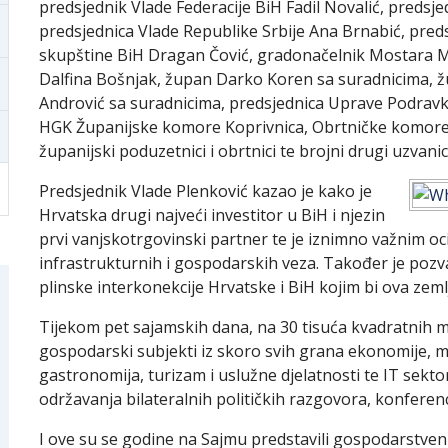
predsjednik Vlade Federacije BiH Fadil Novalić, predsje
predsjednica Vlade Republike Srbije Ana Brnabić, pr
skupštine BiH Dragan Čović, gradonačelnik Mostara M
Dalfina Bošnjak, župan Darko Koren sa suradnicima, ž
Andrović sa suradnicima, predsjednica Uprave Podravke
HGK Županijske komore Koprivnica, Obrtničke komore
županijski poduzetnici i obrtnici te brojni drugi uzvanici
Predsjednik Vlade Plenković kazao je kako je
Hrvatska drugi najveći investitor u BiH i njezin
prvi vanjskotrgovinski partner te je iznimno važnim o
infrastrukturnih i gospodarskih veza. Također je pozva
plinske interkonekcije Hrvatske i BiH kojim bi ova zeml
Tijekom pet sajamskih dana, na 30 tisuća kvadratnih m
gospodarski subjekti iz skoro svih grana ekonomije, 
gastronomija, turizam i uslužne djelatnosti te IT sekto
održavanja bilateralnih političkih razgovora, konferenc
I ove su se godine na Sajmu predstavili gospodarstveni