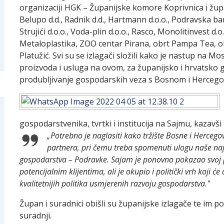
organizaciji HGK – Županijske komore Koprivnica i župa
Belupo d.d., Radnik d.d., Hartmann d.o.o., Podravska ban
Strujići d.o.o., Voda-plin d.o.o., Rasco, Monolitinvest d
Metaloplastika, ZOO centar Pirana, obrt Pampa Tea, ob
Platužić. Svi su se izlagači složili kako je nastup na M
proizvoda i usluga na ovom, za županijsko i hrvatsko g
produbljivanje gospodarskih veza s Bosnom i Herceg
gospodarstvenika, tvrtki i institucija na Sajmu, kazav
„Potrebno je naglasiti kako tržište Bosne i Herceg
partnera, pri čemu treba spomenuti ulogu naše na
gospodarstva – Podravke. Sajam je ponovno pokazao svoj 
potencijalnim klijentima, ali je okupio i politički vrh koji 
kvalitetnijih politika usmjerenih razvoju gospodarstva."
Župan i suradnici obišli su županijske izlagače te im 
suradnji.