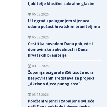
ljubitelje klasične sakralne glazbe
06.08.2026.
U Legradu polaganjem vijenaca
odana počast hrvatskim braniteljima
05.08.2026.
Čestitka povodom Dana pobjede i
domovinske zahvalnosti i Dana
hrvatskih branitelja
04.08.2026.
Županija osigurala 356 tisuća eura
bespovratnih sredstava za projekt
„Aktivna djeca punog srca“
03.08.2026.
Položeni vijenci i zapaljene svijeće
uoči Dana pobjede i domovinske