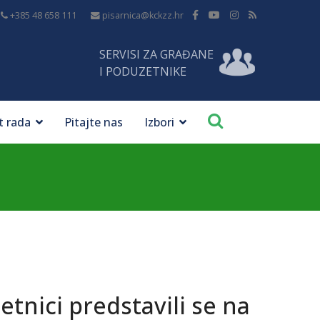
+385 48 658 111
pisarnica@kckzz.hr
SERVISI ZA GRAĐANE
I PODUZETNIKE
t rada
Pitajte nas
Izbori
etnici predstavili se na