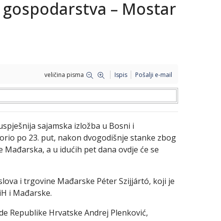
gospodarstva – Mostar
veličina pisma
Ispis
Pošalji e-mail
juspješnija sajamska izložba u Bosni i
 otvorio po 23. put, nakon dvogodišnje stanke zbog
 Mađarska, a u idućih pet dana ovdje će se
lova i trgovine Mađarske Péter Szijjártó, koji je
iH i Mađarske.
ade Republike Hrvatske Andrej Plenković,