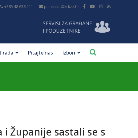
+385 48 658 111
pisarnica@kckzz.hr
SERVISI ZA GRAĐANE
I PODUZETNIKE
t rada
Pitajte nas
Izbori
 i Županije sastali se s