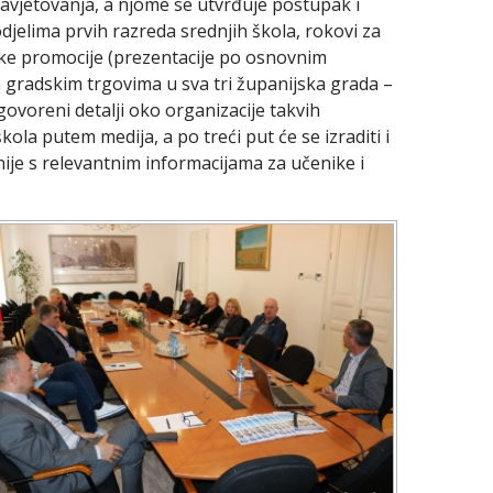
Savjetovanja, a njome se utvrđuje postupak i
djelima prvih razreda srednjih škola, rokovi za
oblike promocije (prezentacije po osnovnim
na gradskim trgovima u sva tri županijska grada –
govoreni detalji oko organizacije takvih
kola putem medija, a po treći put će se izraditi i
ije s relevantnim informacijama za učenike i