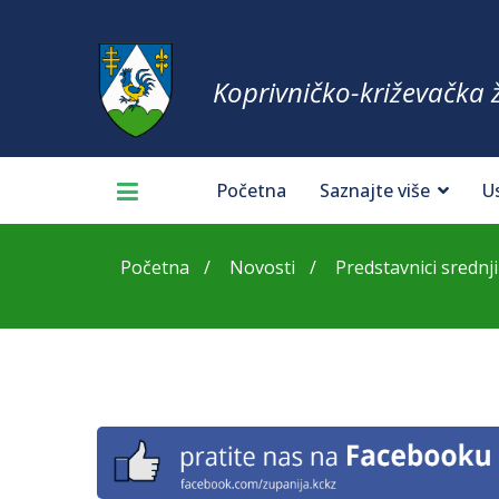
Koprivničko-križevačka 
Početna
Saznajte više
U
Početna
Novosti
Predstavnici srednjih