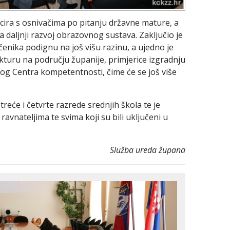
ira s osnivačima po pitanju državne mature, a
 daljnji razvoj obrazovnog sustava. Zaključio je
čenika podignu na još višu razinu, a ujedno je
ukturu na području županije, primjerice izgradnju
og Centra kompetentnosti, čime će se još više
treće i četvrte razrede srednjih škola te je
avnateljima te svima koji su bili uključeni u
Služba ureda župana