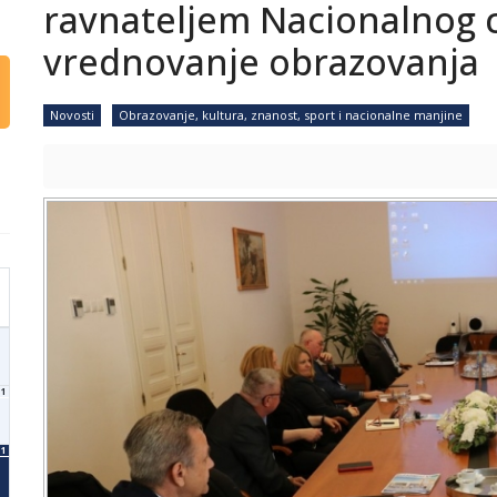
ravnateljem Nacionalnog c
vrednovanje obrazovanja
Novosti
Obrazovanje, kultura, znanost, sport i nacionalne manjine
1
1