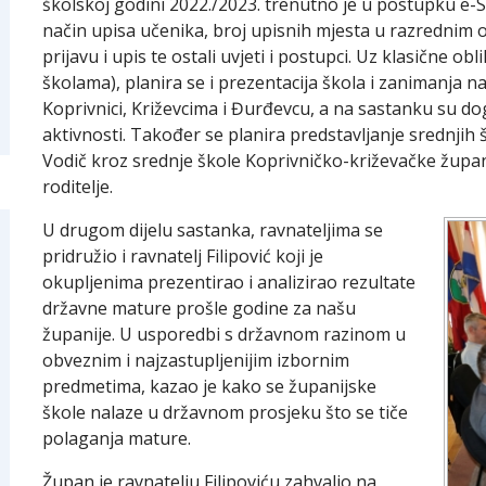
školskoj godini 2022./2023. trenutno je u postupku e-
način upisa učenika, broj upisnih mjesta u razrednim o
prijavu i upis te ostali uvjeti i postupci. Uz klasične 
školama), planira se i prezentacija škola i zanimanja 
Koprivnici, Križevcima i Đurđevcu, a na sastanku su do
aktivnosti. Također se planira predstavljanje srednjih š
Vodič kroz srednje škole Koprivničko-križevačke župan
roditelje.
U drugom dijelu sastanka, ravnateljima se
pridružio i ravnatelj Filipović koji je
okupljenima prezentirao i analizirao rezultate
državne mature prošle godine za našu
županije. U usporedbi s državnom razinom u
obveznim i najzastupljenijim izbornim
predmetima, kazao je kako se županijske
škole nalaze u državnom prosjeku što se tiče
polaganja mature.
Župan je ravnatelju Filipoviću zahvalio na