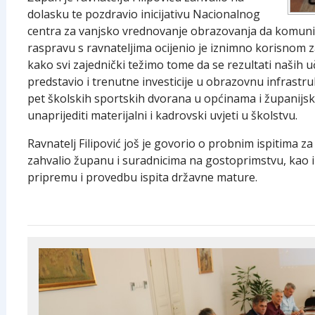
dolasku te pozdravio inicijativu Nacionalnog
centra za vanjsko vrednovanje obrazovanja da komunic
raspravu s ravnateljima ocijenio je iznimno korisnom za
kako svi zajednički težimo tome da se rezultati naših u
predstavio i trenutne investicije u obrazovnu infrastr
pet školskih sportskih dvorana u općinama i županijsk
unaprijediti materijalni i kadrovski uvjeti u školstvu.
Ravnatelj Filipović još je govorio o probnim ispitima za 
zahvalio županu i suradnicima na gostoprimstvu, kao i r
pripremu i provedbu ispita državne mature.