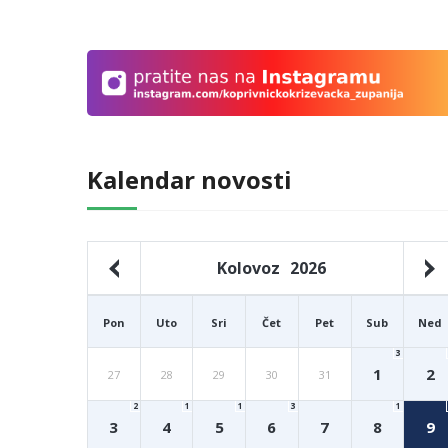
Kalendar novosti
Kolovoz
2026
Pon
Uto
Sri
Čet
Pet
Sub
Ned
3
1
2
27
28
29
30
31
2
1
1
3
1
3
4
5
6
7
8
9