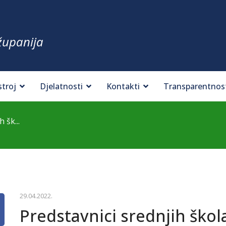
županija
stroj
Djelatnosti
Kontakti
Transparentnos
 šk...
29.04.2022.
Predstavnici srednjih škola