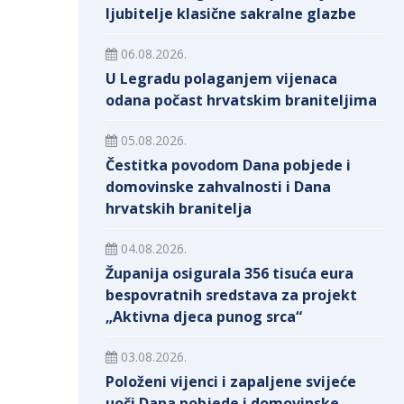
ljubitelje klasične sakralne glazbe
06.08.2026.
U Legradu polaganjem vijenaca
odana počast hrvatskim braniteljima
05.08.2026.
Čestitka povodom Dana pobjede i
domovinske zahvalnosti i Dana
hrvatskih branitelja
04.08.2026.
Županija osigurala 356 tisuća eura
bespovratnih sredstava za projekt
„Aktivna djeca punog srca“
03.08.2026.
Položeni vijenci i zapaljene svijeće
uoči Dana pobjede i domovinske