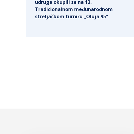
udruga okupili se na 13.
Tradicionalnom međunarodnom
streljačkom turniru „Oluja 95“