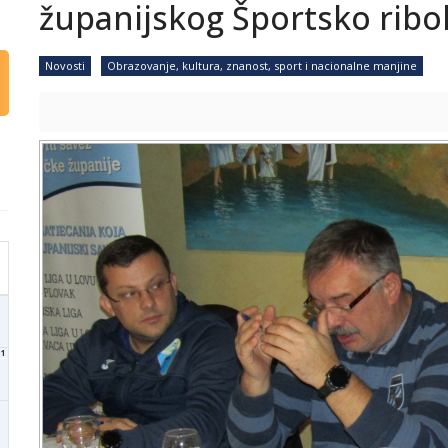
županijskog Športsko ribo
Novosti
Obrazovanje, kultura, znanost, sport i nacionalne manjine
1