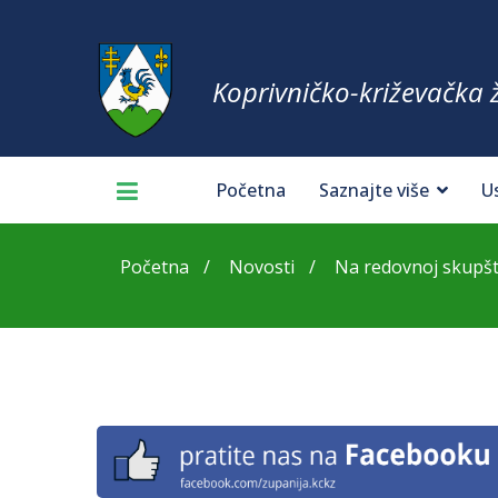
Koprivničko-križevačka 
Početna
Saznajte više
U
Početna
Novosti
Na redovnoj skupštin