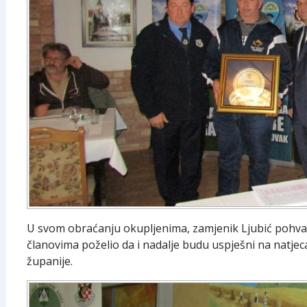
U svom obraćanju okupljenima, zamjenik Ljubić pohval
članovima poželio da i nadalje budu uspješni na natje
županije.