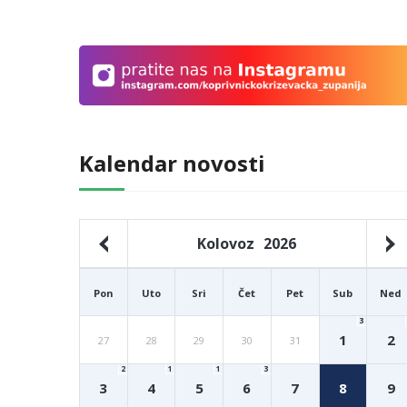
Kalendar novosti
Kolovoz
2026
Pon
Uto
Sri
Čet
Pet
Sub
Ned
3
1
2
27
28
29
30
31
2
1
1
3
3
4
5
6
7
8
9