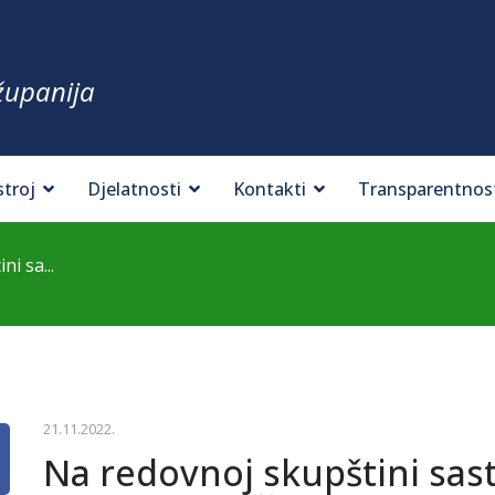
županija
stroj
Djelatnosti
Kontakti
Transparentnos
i sa...
21.11.2022.
Na redovnoj skupštini sast