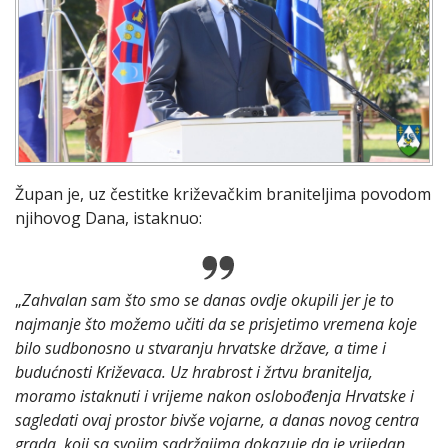
Župan je, uz čestitke križevačkim braniteljima povodom
njihovog Dana, istaknuo:
„
Zahvalan sam što smo se danas ovdje okupili jer je to
najmanje što možemo učiti da se prisjetimo vremena koje
bilo sudbonosno u stvaranju hrvatske države, a time i
budućnosti Križevaca. Uz hrabrost i žrtvu branitelja,
moramo istaknuti i vrijeme nakon oslobođenja Hrvatske i
sagledati ovaj prostor bivše vojarne, a danas novog centra
grada, koji sa svojim sadržajima dokazuje da je vrijedan