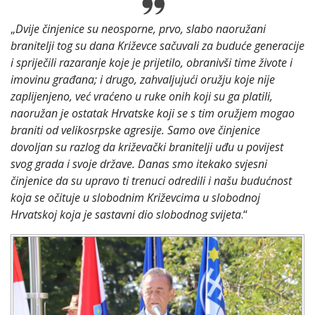
„
Dvije činjenice su neosporne, prvo, slabo naoružani
branitelji tog su dana Križevce sačuvali za buduće generacije
i spriječili razaranje koje je prijetilo, obranivši time živote i
imovinu građana; i drugo, zahvaljujući oružju koje nije
zaplijenjeno, već vraćeno u ruke onih koji su ga platili,
naoružan je ostatak Hrvatske koji se s tim oružjem mogao
braniti od velikosrpske agresije. Samo ove činjenice
dovoljan su razlog da križevački branitelji uđu u povijest
svog grada i svoje države. Danas smo itekako svjesni
činjenice da su upravo ti trenuci odredili i našu budućnost
koja se očituje u slobodnim Križevcima u slobodnoj
Hrvatskoj koja je sastavni dio slobodnog svijeta
.“