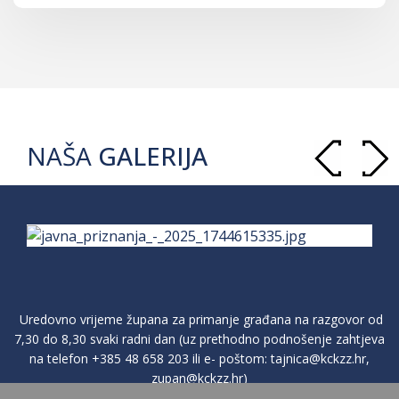
NAŠA
GALERIJA
Uredovno vrijeme župana za primanje građana na razgovor od
7,30 do 8,30 svaki radni dan (uz prethodno podnošenje zahtjeva
na telefon
+385 48 658 203
ili e- poštom:
tajnica@kckzz.hr
,
zupan@kckzz.hr
)