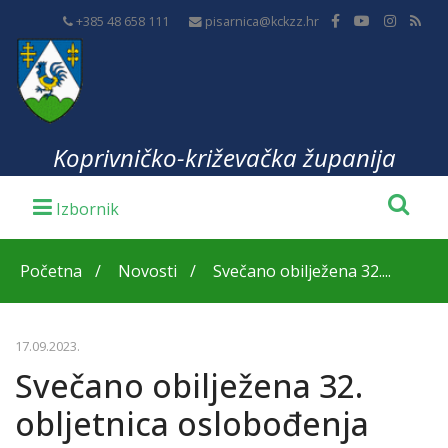
+385 48 658 111
pisarnica@kckzz.hr
Koprivničko-križevačka županija
Početna
Novosti
Svečano obilježena 32....
17.09.2023.
Svečano obilježena 32.
obljetnica oslobođenja