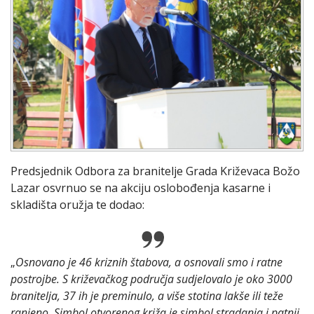
Predsjednik Odbora za branitelje Grada Križevaca Božo
Lazar osvrnuo se na akciju oslobođenja kasarne i
skladišta oružja te dodao:
„
Osnovano je 46 kriznih štabova, a osnovali smo i ratne
postrojbe. S križevačkog područja sudjelovalo je oko 3000
branitelja, 37 ih je preminulo, a više stotina lakše ili teže
ranjeno. Simbol otvorenog križa je simbol stradanja i patnji,