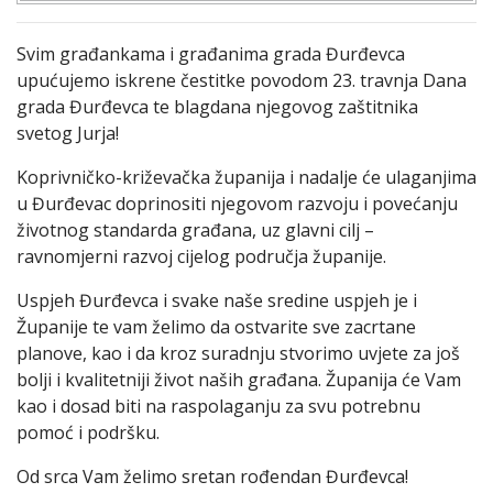
Svim građankama i građanima grada Đurđevca
upućujemo iskrene čestitke povodom 23. travnja Dana
grada Đurđevca te blagdana njegovog zaštitnika
svetog Jurja!
Koprivničko-križevačka županija i nadalje će ulaganjima
u Đurđevac doprinositi njegovom razvoju i povećanju
životnog standarda građana, uz glavni cilj –
ravnomjerni razvoj cijelog područja županije.
Uspjeh Đurđevca i svake naše sredine uspjeh je i
Županije te vam želimo da ostvarite sve zacrtane
planove, kao i da kroz suradnju stvorimo uvjete za još
bolji i kvalitetniji život naših građana. Županija će Vam
kao i dosad biti na raspolaganju za svu potrebnu
pomoć i podršku.
Od srca Vam želimo sretan rođendan Đurđevca!