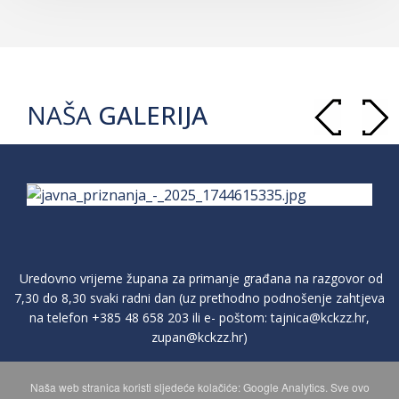
NAŠA
GALERIJA
Uredovno vrijeme župana za primanje građana na razgovor od
7,30 do 8,30 svaki radni dan (uz prethodno podnošenje zahtjeva
na telefon
+385 48 658 203
ili e- poštom:
tajnica@kckzz.hr
,
zupan@kckzz.hr
)
Naša web stranica koristi sljedeće kolačiće: Google Analytics. Sve ovo
POLITIKA ZAŠTITE PRIVATNOSTI OSOBNIH PODATAKA