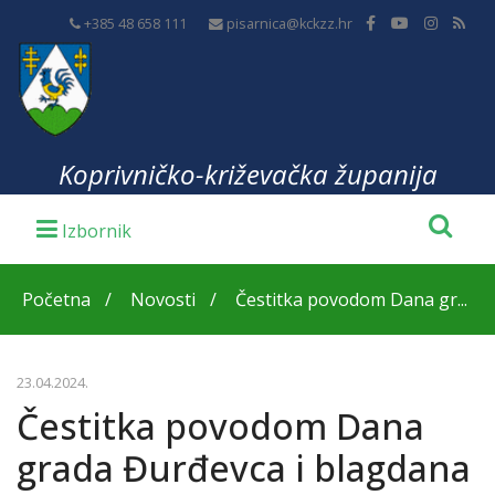
+385 48 658 111
pisarnica@kckzz.hr
Koprivničko-križevačka županija
Početna
Novosti
Čestitka povodom Dana gr...
23.04.2024.
Čestitka povodom Dana
grada Đurđevca i blagdana