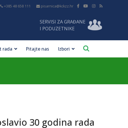
+385 48 658 111
pisarnica@kckzz.hr
SERVISI ZA GRAĐANE
I PODUZETNIKE
t rada
Pitajte nas
Izbori
roslavio 30 godina rada