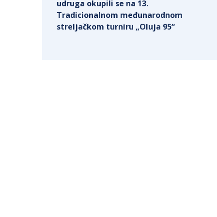
udruga okupili se na 13.
Tradicionalnom međunarodnom
streljačkom turniru „Oluja 95“