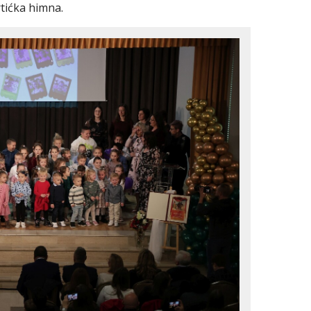
rtićka himna.