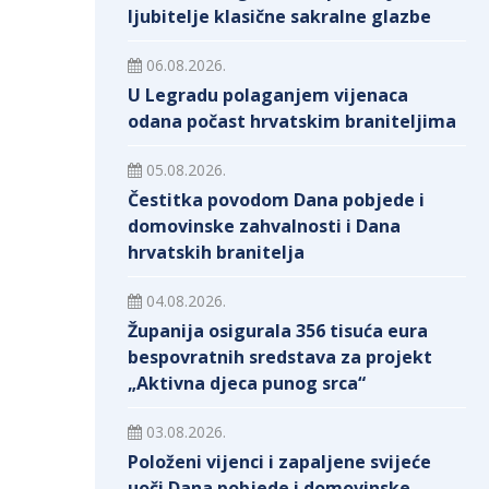
ljubitelje klasične sakralne glazbe
06.08.2026.
U Legradu polaganjem vijenaca
odana počast hrvatskim braniteljima
05.08.2026.
Čestitka povodom Dana pobjede i
domovinske zahvalnosti i Dana
hrvatskih branitelja
04.08.2026.
Županija osigurala 356 tisuća eura
bespovratnih sredstava za projekt
„Aktivna djeca punog srca“
03.08.2026.
Položeni vijenci i zapaljene svijeće
uoči Dana pobjede i domovinske