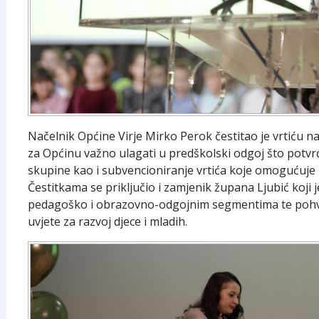
Načelnik Općine Virje Mirko Perok čestitao je vrtiću na
za Općinu važno ulagati u predškolski odgoj što potvrđ
skupine kao i subvencioniranje vrtića koje omogućuje r
Čestitkama se priključio i zamjenik župana Ljubić koji j
pedagoško i obrazovno-odgojnim segmentima te pohva
uvjete za razvoj djece i mladih.