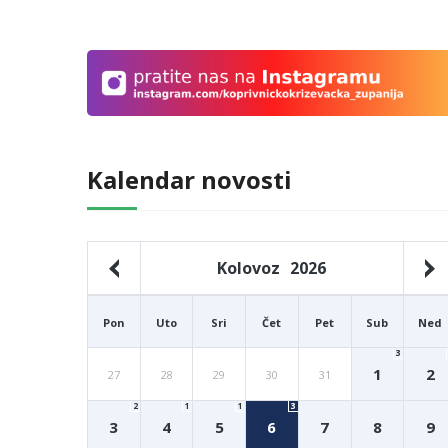
Kalendar novosti
Kolovoz
2026
Pon
Uto
Sri
Čet
Pet
Sub
Ned
3
1
2
27
28
29
30
31
2
1
1
3
3
4
5
6
7
8
9