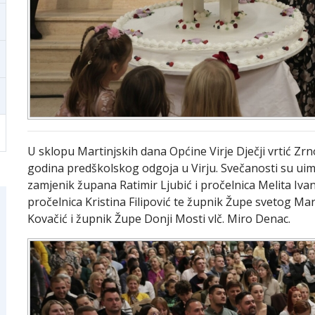
U sklopu Martinjskih dana Općine Virje Dječji vrtić Zrno 
godina predškolskog odgoja u Virju. Svečanosti su uim
zamjenik župana Ratimir Ljubić i pročelnica Melita Ivan
pročelnica Kristina Filipović te župnik Župe svetog Ma
Kovačić i župnik Župe Donji Mosti vlč. Miro Denac.