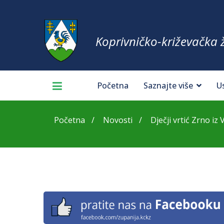
Koprivničko-križevačka 
Početna
Saznajte više
U
Početna
Novosti
Dječji vrtić Zrno iz Vi