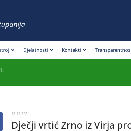
županija
stroj
Djelatnosti
Kontakti
Transparentnos
...
15.11.2024.
Dječji vrtić Zrno iz Virja p