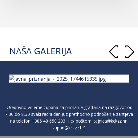
NAŠA
GALERIJA
Uredovno vrijeme župana za primanje građana na razgovor od
7,30 do 8,30 svaki radni dan (uz prethodno podnošenje zahtjeva
na telefon
+385 48 658 203
ili e- poštom:
tajnica@kckzz.hr
,
zupan@kckzz.hr
)