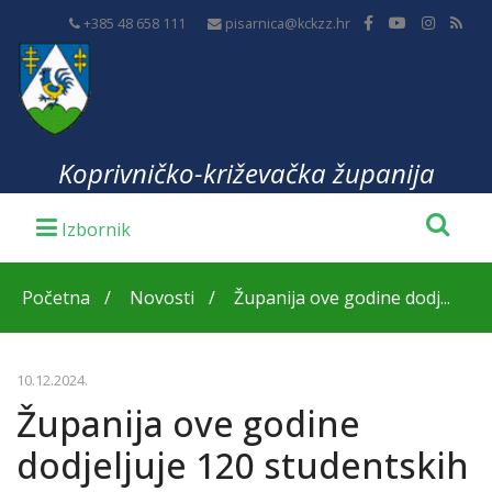
+385 48 658 111
pisarnica@kckzz.hr
Koprivničko-križevačka županija
Početna
Novosti
Županija ove godine dodj...
10.12.2024.
Županija ove godine
dodjeljuje 120 studentskih