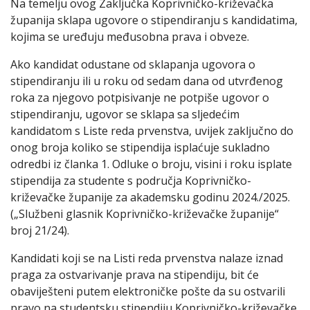
Na temelju ovog Zaključka Koprivničko-križevačka
županija sklapa ugovore o stipendiranju s kandidatima,
kojima se uređuju međusobna prava i obveze.
Ako kandidat odustane od sklapanja ugovora o
stipendiranju ili u roku od sedam dana od utvrđenog
roka za njegovo potpisivanje ne potpiše ugovor o
stipendiranju, ugovor se sklapa sa sljedećim
kandidatom s Liste reda prvenstva, uvijek zaključno do
onog broja koliko se stipendija isplaćuje sukladno
odredbi iz članka 1. Odluke o broju, visini i roku isplate
stipendija za studente s područja Koprivničko-
križevačke županije za akademsku godinu 2024./2025.
(„Službeni glasnik Koprivničko-križevačke županije“
broj 21/24).
Kandidati koji se na Listi reda prvenstva nalaze iznad
praga za ostvarivanje prava na stipendiju, bit će
obaviješteni putem elektroničke pošte da su ostvarili
pravo na studentsku stipendiju Koprivničko-križevačke