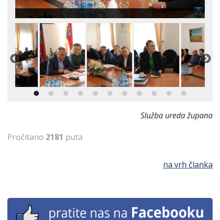
Služba ureda župana
Pročitano
2181
puta
na vrh članka