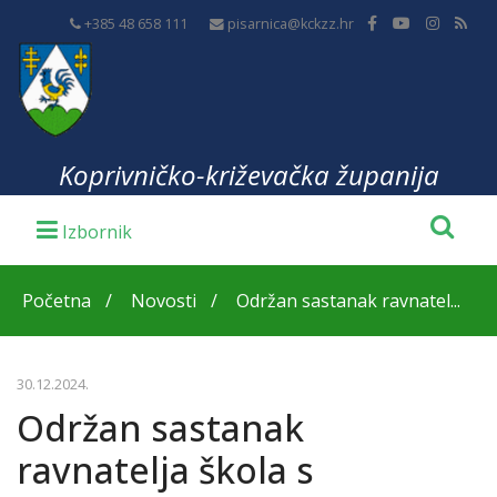
+385 48 658 111
pisarnica@kckzz.hr
Koprivničko-križevačka županija
Početna
Novosti
Održan sastanak ravnatel...
30.12.2024.
Održan sastanak
ravnatelja škola s