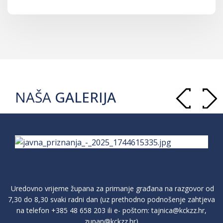
NAŠA
GALERIJA
Uredovno vrijeme župana za primanje građana na razgovor od
7,30 do 8,30 svaki radni dan (uz prethodno podnošenje zahtjeva
na telefon
+385 48 658 203
ili e- poštom:
tajnica@kckzz.hr
,
zupan@kckzz.hr
)