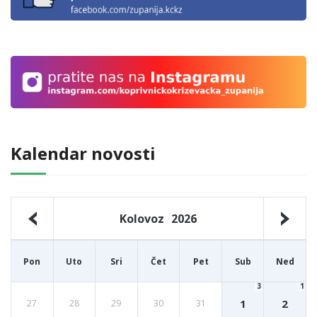
Kalendar novosti
Kolovoz
2026
Pon
Uto
Sri
Čet
Pet
Sub
Ned
3
1
1
2
27
28
29
30
31