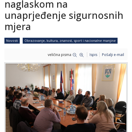
naglaskom na
unaprjeđenje sigurnosnih
mjera
Novosti
Obrazovanje, kultura, znanost, sport i nacionalne manjine
veličina pisma
Ispis
Pošalji e-mail