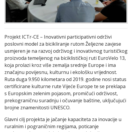
Projekt ICTr-CE – Inovativni participativni održivi
poslovni model za bicikliranje rutom Željezne zavjese
usmjeren je na razvoj održivog i inovativnog turističkog
proizvoda temeljenog na biciklističkoj ruti EuroVelo 13,
koja prolazi kroz više zemalja srednje Europe i ima
značajnu povijesnu, kulturnu i ekološku vrijednost.
Ruta duga 9.950 kilometara od 2019. godine nosi status
certificirane kulturne rute Vijeće Europe te se preklapa
s Europskim zelenim pojasom, promičući održivost,
prekograničnu suradnju i očuvanje baštine, uključujući
brojne znamenitosti UNESCO.
Glavni cilj projekta je jačanje kapaciteta za inovacije u
ruralnim i pograničnim regijama, poticanje