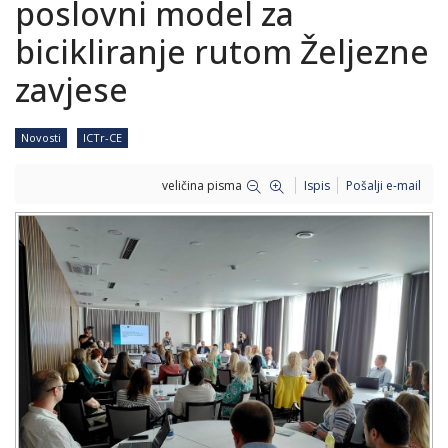
poslovni model za
bicikliranje rutom Željezne
zavjese
Novosti
ICTr-CE
veličina pisma
Ispis
Pošalji e-mail