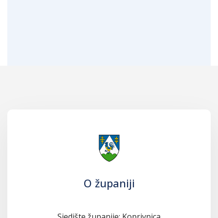
O županiji
Sjedište županije: Koprivnica