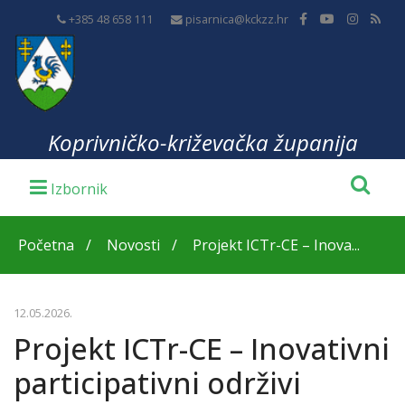
+385 48 658 111
pisarnica@kckzz.hr
Koprivničko-križevačka županija
Početna
Novosti
Projekt ICTr-CE – Inova...
12.05.2026.
Projekt ICTr-CE – Inovativni
participativni održivi