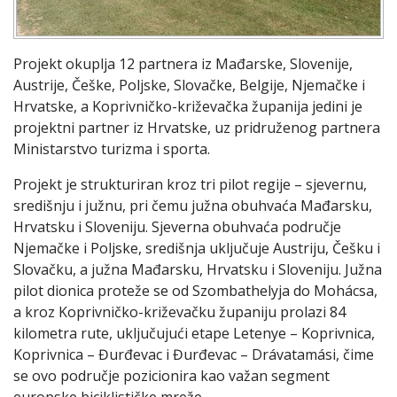
Projekt okuplja 12 partnera iz Mađarske, Slovenije,
Austrije, Češke, Poljske, Slovačke, Belgije, Njemačke i
Hrvatske, a Koprivničko-križevačka županija jedini je
projektni partner iz Hrvatske, uz pridruženog partnera
Ministarstvo turizma i sporta.
Projekt je strukturiran kroz tri pilot regije – sjevernu,
središnju i južnu, pri čemu južna obuhvaća Mađarsku,
Hrvatsku i Sloveniju. Sjeverna obuhvaća područje
Njemačke i Poljske, središnja uključuje Austriju, Češku i
Slovačku, a južna Mađarsku, Hrvatsku i Sloveniju. Južna
pilot dionica proteže se od Szombathelyja do Mohácsa,
a kroz Koprivničko-križevačku županiju prolazi 84
kilometra rute, uključujući etape Letenye – Koprivnica,
Koprivnica – Đurđevac i Đurđevac – Drávatamási, čime
se ovo područje pozicionira kao važan segment