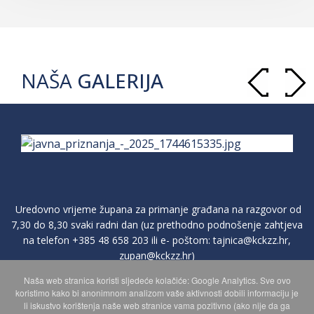
NAŠA
GALERIJA
Uredovno vrijeme župana za primanje građana na razgovor od
7,30 do 8,30 svaki radni dan (uz prethodno podnošenje zahtjeva
na telefon
+385 48 658 203
ili e- poštom:
tajnica@kckzz.hr
,
zupan@kckzz.hr
)
Naša web stranica koristi sljedeće kolačiće: Google Analytics. Sve ovo
koristimo kako bi anonimnom analizom vaše aktivnosti dobili informaciju je
POLITIKA ZAŠTITE PRIVATNOSTI OSOBNIH PODATAKA
li iskustvo korištenja naše web stranice vama pozitivno (ako nije da ga