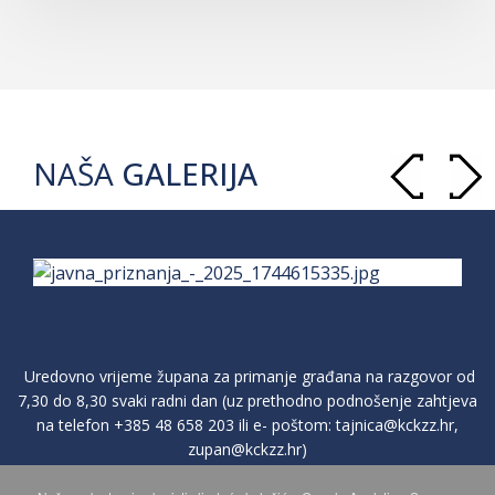
NAŠA
GALERIJA
Uredovno vrijeme župana za primanje građana na razgovor od
7,30 do 8,30 svaki radni dan (uz prethodno podnošenje zahtjeva
na telefon
+385 48 658 203
ili e- poštom:
tajnica@kckzz.hr
,
zupan@kckzz.hr
)