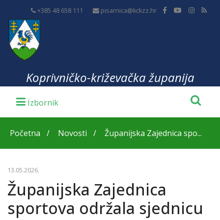
+385 48 658 111
pisarnica@kckzz.hr
Koprivničko-križevačka županija
Početna
Novosti
Županijska Zajednica spo...
13.05.2026.
Županijska Zajednica
sportova održala sjednicu