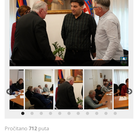
Pročitano
712
puta