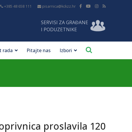
+385 48 658 111
pisarnica@kckzz.hr
SERVISI ZA GRAĐANE
I PODUZETNIKE
t rada
Pitajte nas
Izbori
oprivnica proslavila 120