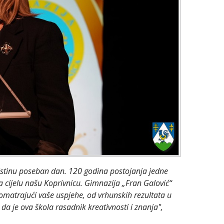
 uistinu poseban dan. 120 godina postojanja jedne
 za cijelu našu Koprivnicu. Gimnazija „Fran Galović“
romatrajući vaše uspjehe, od vrhunskih rezultata u
a je ova škola rasadnik kreativnosti i znanja",