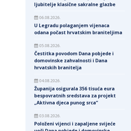
ljubitelje klasične sakralne glazbe
06.08.2026.
U Legradu polaganjem vijenaca
odana počast hrvatskim braniteljima
05.08.2026.
Čestitka povodom Dana pobjede i
domovinske zahvalnosti i Dana
hrvatskih branitelja
04.08.2026.
Županija osigurala 356 tisuća eura
bespovratnih sredstava za projekt
„Aktivna djeca punog srca“
03.08.2026.
Položeni vijenci i zapaljene svijeće
uoči Dana pobjede i domovinske