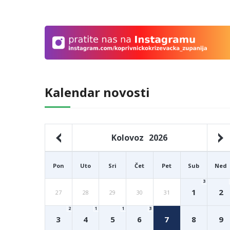
Kalendar novosti
Kolovoz
2026
Pon
Uto
Sri
Čet
Pet
Sub
Ned
3
1
2
27
28
29
30
31
2
1
1
3
3
4
5
6
7
8
9