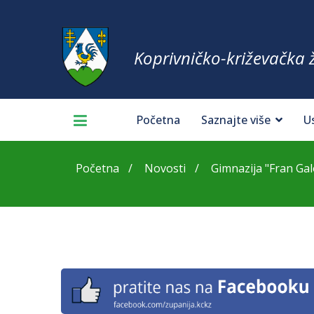
Koprivničko-križevačka 
Početna
Saznajte više
U
Početna
Novosti
Gimnazija "Fran Galo