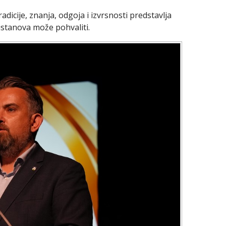
icije, znanja, odgoja i izvrsnosti predstavlja
stanova može pohvaliti.