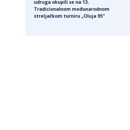
udruga okupili se na 13.
Tradicionalnom međunarodnom
streljačkom turniru „Oluja 95“