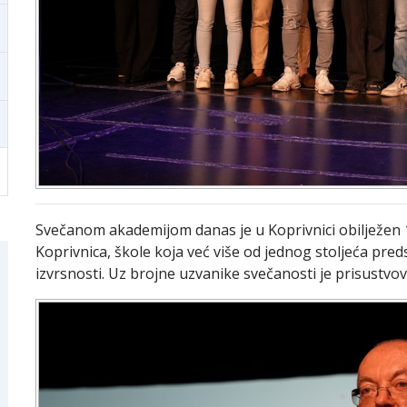
Svečanom akademijom danas je u Koprivnici obilježen 
Koprivnica, škole koja već više od jednog stoljeća predst
izvrsnosti. Uz brojne uzvanike svečanosti je prisustv