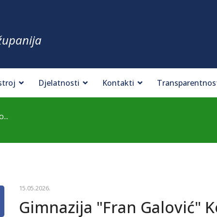
županija
stroj
Djelatnosti
Kontakti
Transparentnos
...
15.05.2026.
Gimnazija "Fran Galović" K