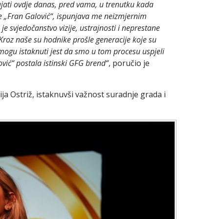
Stajati ovdje danas, pred vama, u trenutku kada
e „Fran Galović“, ispunjava me neizmjernim
e svjedočanstvo vizije, ustrajnosti i neprestane
 Kroz naše su hodnike prošle generacije koje su
ogu istaknuti jest da smo u tom procesu uspjeli
ović“ postala istinski GFG brend“
, poručio je
ja Ostriž, istaknuvši važnost suradnje grada i