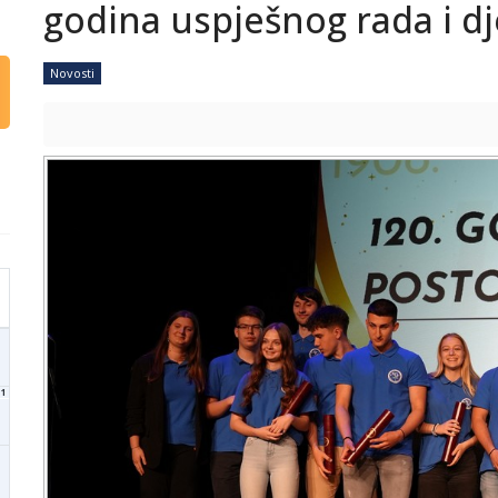
godina uspješnog rada i d
Novosti
1