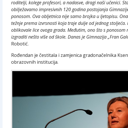
roditelji, kolege profesori, a nadasve, dragi naši učenici. 
obilježavamo impresivnih 120 godina postojanja Gimnazij
ponosom. Ova obljetnica nije samo brojka u ljetopisu. Ona j
težnje prema izvrsnosti koja traje dulje od jednog stoljeća.
oblikovale lice ovoga grada. Međutim, ono što s ponosom m
izgraditi nešto više od škole. Danas je Gimnazija „Fran Gal
Robotić.
Rođendan je čestitala i zamjenica gradonačelnika Kseni
obrazovnih institucija.