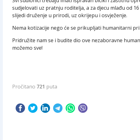
Svi sudionici trebaju imati ispravan bicikl i zaštitnu 
sudjelovati uz pratnju roditelja, a za djecu mlađu od 1
slijedi druženje u prirodi, uz okrijepu i osvježenje.
Nema kotizacije nego će se prikupljati humanitarni pri
Pridružite nam se i budite dio ove nezaboravne humani
možemo sve!
Pročitano
721
puta