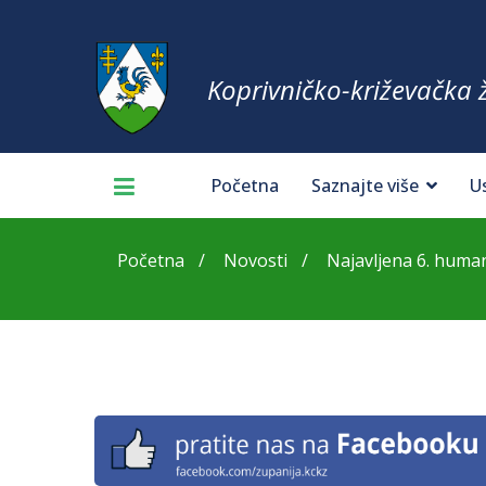
Koprivničko-križevačka 
Početna
Saznajte više
U
Početna
Novosti
Najavljena 6. human