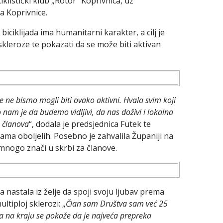
klistički klub „Rotor“ Koprivnica, uz
a Koprivnice.
iciklijada ima humanitarni karakter, a cilj je
 skleroze te pokazati da se može biti aktivan
 ne bismo mogli biti ovako aktivni. Hvala svim koji
o nam je da budemo vidljivi, da nas doživi i lokalna
h članova
“, dodala je predsjednica Futek te
ama oboljelih. Posebno je zahvalila Županiji na
 mnogo znači u skrbi za članove.
a nastala iz želje da spoji svoju ljubav prema
ultiploj sklerozi: „
Član sam Društva sam već 25
 a na kraju se pokaže da je najveća prepreka