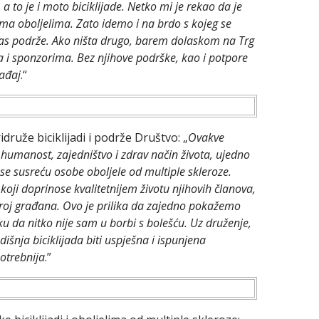
 to je i moto biciklijade. Netko mi je rekao da je
ama oboljelima. Zato idemo i na brdo s kojeg se
nas podrže. Ako ništa drugo, barem dolaskom na Trg
ma i sponzorima. Bez njihove podrške, kao i potpore
gađaj
.“
ruže biciklijadi i podrže Društvo: „
Ovakve
u humanost, zajedništvo i zdrav način života, ujedno
se susreću osobe oboljele od multiple skleroze.
oji doprinose kvalitetnijem životu njihovih članova,
 broj građana. Ovo je prilika da zajedno pokažemo
u da nitko nije sam u borbi s bolešću. Uz druženje,
išnja biciklijada biti uspješna i ispunjena
otrebnija
.”