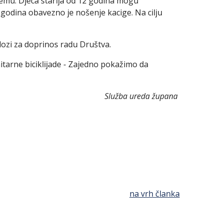
opremu. Djeca starija od 12 godina mogu
6 godina obavezno je nošenje kacige. Na cilju
lozi za doprinos radu Društva.
tarne biciklijade - Zajedno pokažimo da
Služba ureda župana
na vrh članka