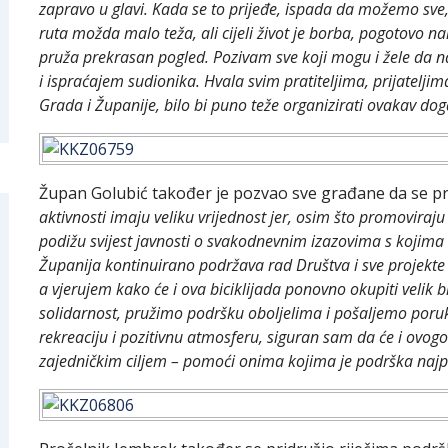
zapravo u glavi. Kada se to prijeđe, ispada da možemo sve, a
ruta možda malo teža, ali cijeli život je borba, pogotovo n
pruža prekrasan pogled. Pozivam sve koji mogu i žele da 
i ispraćajem sudionika. Hvala svim pratiteljima, prijatelji
Grada i Županije, bilo bi puno teže organizirati ovakav do
Župan Golubić također je pozvao sve građane da se prid
aktivnosti imaju veliku vrijednost jer, osim što promoviraj
podižu svijest javnosti o svakodnevnim izazovima s kojima 
Županija kontinuirano podržava rad Društva i sve projekte k
a vjerujem kako će i ova biciklijada ponovno okupiti velik
solidarnost, pružimo podršku oboljelima i pošaljemo poruk
rekreaciju i pozitivnu atmosferu, siguran sam da će i ovogod
zajedničkim ciljem – pomoći onima kojima je podrška najp