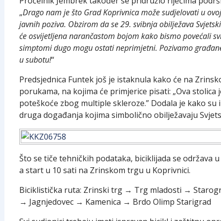
Pročelnik Jembrek također se pridružio riječima podrške
„
Drago nam je što Grad Koprivnica može sudjelovati u ovoj 
javnih poziva. Obzirom da se 29. svibnja obilježava Svjetsk
će osvijetljena narančastom bojom kako bismo povećali svijest
simptomi dugo mogu ostati neprimjetni. Pozivamo građane d
u subotu!
“
Predsjednica Funtek još je istaknula kako će na Zrinsko
porukama, na kojima će primjerice pisati: „Ova stolica j
poteškoće zbog multiple skleroze.” Dodala je kako su im
druga događanja kojima simbolično obilježavaju Svjets
Što se tiče tehničkih podataka, biciklijada se održava u 
a start u 10 sati na Zrinskom trgu u Koprivnici.
Biciklistička ruta: Zrinski trg → Trg mladosti → Star
→ Jagnjedovec → Kamenica → Brdo Olimp Starigrad