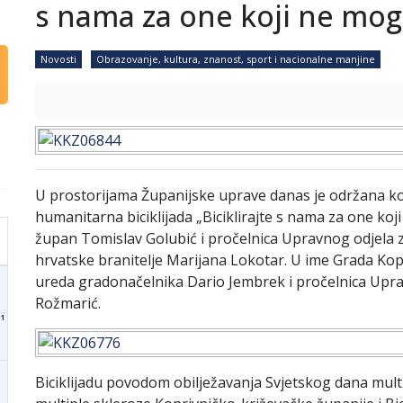
s nama za one koji ne mog
Novosti
Obrazovanje, kultura, znanost, sport i nacionalne manjine
U prostorijama Županijske uprave danas je održana konf
humanitarna biciklijada „Biciklirajte s nama za one koji
župan Tomislav Golubić i pročelnica Upravnog odjela za
hrvatske branitelje Marijana Lokotar. U ime Grada Kop
ureda gradonačelnika Dario Jembrek i pročelnica Upra
Rožmarić.
1
Biciklijadu povodom obilježavanja Svjetskog dana mult