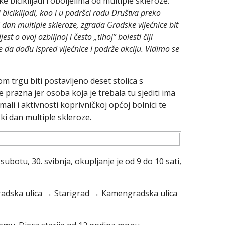
 biciklijadi i oboljelima od multiple skleroze:
biciklijadi, kao i u podršci radu Društva preko
i dan multiple skleroze, zgrada Gradske vijećnice bit
 o ovoj ozbiljnoj i često „tihoj” bolesti čiji
a dođu ispred vijećnice i podrže akciju. Vidimo se
m trgu biti postavljeno deset stolica s
e prazna jer osoba koja je trebala tu sjediti ima
ali i aktivnosti koprivničkoj općoj bolnici te
ki dan multiple skleroze.
subotu, 30. svibnja, okupljanje je od 9 do 10 sati,
ogradska ulica → Starigrad → Kamengradska ulica