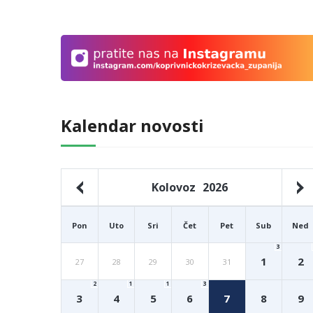
Kalendar novosti
Kolovoz
2026
Pon
Uto
Sri
Čet
Pet
Sub
Ned
3
1
2
27
28
29
30
31
2
1
1
3
3
4
5
6
7
8
9