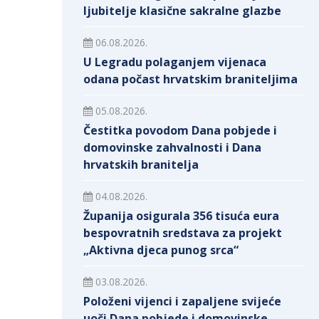
ljubitelje klasične sakralne glazbe
06.08.2026.
U Legradu polaganjem vijenaca
odana počast hrvatskim braniteljima
05.08.2026.
Čestitka povodom Dana pobjede i
domovinske zahvalnosti i Dana
hrvatskih branitelja
04.08.2026.
Županija osigurala 356 tisuća eura
bespovratnih sredstava za projekt
„Aktivna djeca punog srca“
03.08.2026.
Položeni vijenci i zapaljene svijeće
uoči Dana pobjede i domovinske