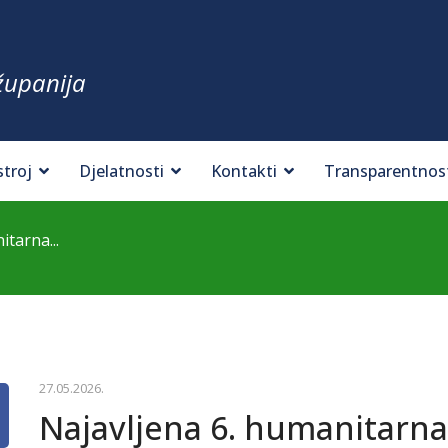
županija
stroj
Djelatnosti
Kontakti
Transparentnos
itarna...
27.05.2026.
Najavljena 6. humanitarna b