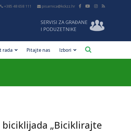
+385 48 658 111
pisarnica@kckzz.hr
SERVISI ZA GRAĐANE
I PODUZETNIKE
t rada
Pitajte nas
Izbori
iciklijada „Biciklirajte