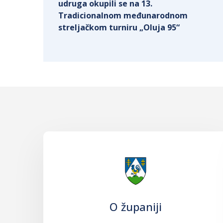
udruga okupili se na 13.
Tradicionalnom međunarodnom
streljačkom turniru „Oluja 95“
O županiji