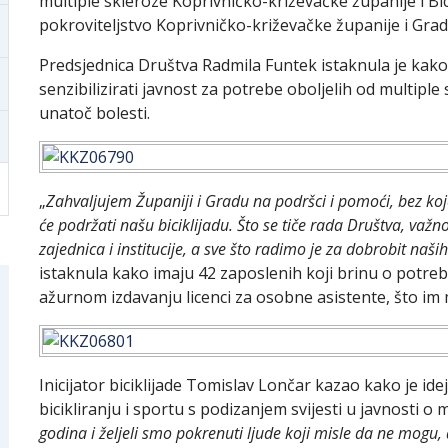
multiple skleroze Koprivničko-križevačke županije i Bici
pokroviteljstvo Koprivničko-križevačke županije i Grad
Predsjednica Društva Radmila Funtek istaknula je kako b
senzibilizirati javnost za potrebe oboljelih od multiple
unatoč bolesti.
„
Zahvaljujem Županiji i Gradu na podršci i pomoći, bez koje
će podržati našu biciklijadu. Što se tiče rada Društva, važn
zajednica i institucije, a sve što radimo je za dobrobit naši
istaknula kako imaju 42 zaposlenih koji brinu o potreb
ažurnom izdavanju licenci za osobne asistente, što im
Inicijator biciklijade Tomislav Lončar kazao kako je idej
bicikliranju i sportu s podizanjem svijesti u javnosti o m
godina i željeli smo pokrenuti ljude koji misle da ne mogu,