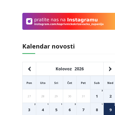
Kalendar novosti
Kolovoz
2026
Pon
Uto
Sri
Čet
Pet
Sub
Ned
3
1
2
27
28
29
30
31
2
1
1
3
1
3
4
5
6
7
8
9