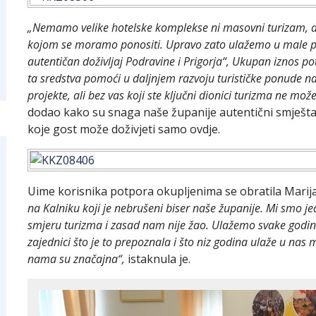
„Nemamo velike hotelske komplekse ni masovni turizam, ali 
kojom se moramo ponositi. Upravo zato ulažemo u male pri
autentičan doživljaj Podravine i Prigorja“, Ukupan iznos po
ta sredstva pomoći u daljnjem razvoju turističke ponude na
projekte, ali bez vas koji ste ključni dionici turizma ne mož
dodao kako su snaga naše županije autentični smještaji 
koje gost može doživjeti samo ovdje.
Uime korisnika potpora okupljenima se obratila Marij
na Kalniku koji je nebrušeni biser naše županije. Mi smo jed
smjeru turizma i zasad nam nije žao. Ulažemo svake godine 
zajednici što je to prepoznala i što niz godina ulaže u nas 
nama su značajna“,
istaknula je.