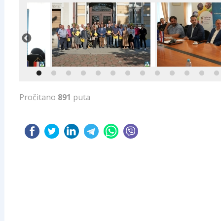
Pročitano
891
puta