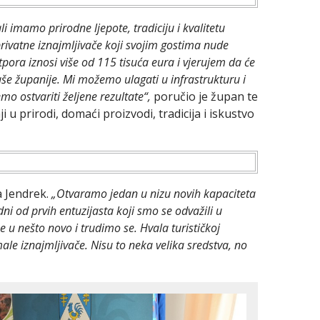
imamo prirodne ljepote, tradiciju i kvalitetu
vatne iznajmljivače koji svojim gostima nude
tpora iznosi više od 115 tisuća eura i vjerujem da će
še županije. Mi možemo ulagati u infrastrukturu i
emo ostvariti željene rezultate“,
poručio je župan te
u prirodi, domaći proizvodi, tradicija i iskustvo
a Jendrek.
„Otvaramo jedan u nizu novih kapaciteta
ni od prvih entuzijasta koji smo se odvažili u
u nešto novo i trudimo se. Hvala turističkoj
male iznajmljivače. Nisu to neka velika sredstva, no