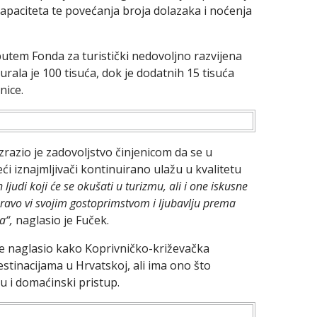
kapaciteta te povećanja broja dolazaka i noćenja
putem Fonda za turistički nedovoljno razvijena
urala je 100 tisuća, dok je dodatnih 15 tisuća
nice.
zrazio je zadovoljstvo činjenicom da se u
eći iznajmljivači kontinuirano ulažu u kvalitetu
udi koji će se okušati u turizmu, ali i one iskusne
pravo vi svojim gostoprimstvom i ljubavlju prema
ja“,
naglasio je Fuček.
je naglasio kako Koprivničko-križevačka
estinacijama u Hrvatskoj, ali ima ono što
du i domaćinski pristup.