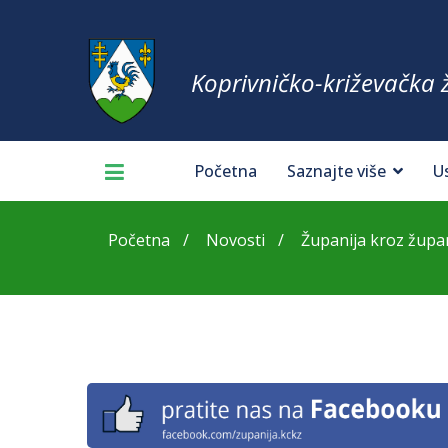
Koprivničko-križevačka 
Početna
Saznajte više
U
Početna
Novosti
Županija kroz župani