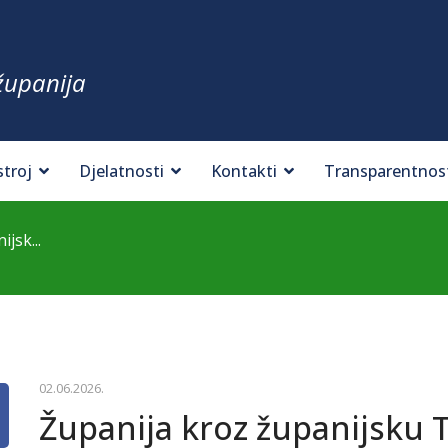
županija
stroj
Djelatnosti
Kontakti
Transparentnos
jsk...
02.06.2026.
Županija kroz županijsku T