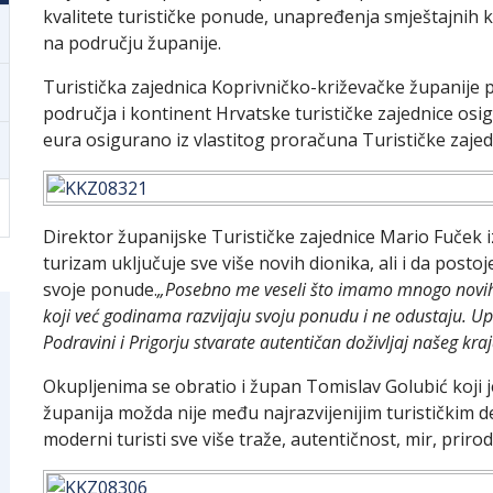
kvalitete turističke ponude, unapređenja smještajnih 
na području županije.
Turistička zajednica Koprivničko-križevačke županije 
područja i kontinent Hrvatske turističke zajednice osig
eura osigurano iz vlastitog proračuna Turističke zajed
Direktor županijske Turističke zajednice Mario Fuček i
turizam uključuje sve više novih dionika, ali i da postoj
svoje ponude.
„Posebno me veseli što imamo mnogo novih lj
koji već godinama razvijaju svoju ponudu i ne odustaju. U
Podravini i Prigorju stvarate autentičan doživljaj našeg kra
Okupljenima se obratio i župan Tomislav Golubić koji 
županija možda nije među najrazvijenijim turističkim d
moderni turisti sve više traže, autentičnost, mir, priro