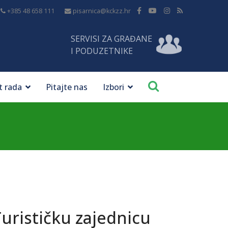
+385 48 658 111
pisarnica@kckzz.hr
SERVISI ZA GRAĐANE
I PODUZETNIKE
t rada
Pitajte nas
Izbori
urističku zajednicu