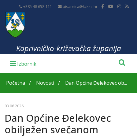
+385 48 658 111
pisarnica@kckzz.hr
Koprivničko-križevačka županija
Početna
Novosti
Dan Općine Đelekovec ob...
03.06.2026.
Dan Općine Đelekovec
obilježen svečanom