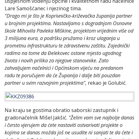
uspješnom vođenju općine i kvalitetnom radu načelnice
Lare Samošćanec i njezinog tima.
"Drago mi je što je Koprivničko-križevačka županija partner
u brojnim projektima. Nastavljamo s dogradnjom Osnovne
škole Mihovila Pavleka Miškine, projektom vrijednim više od
3 milijuna eura, a podršku pružamo i kroz ulaganja u
prometnu infrastrukturu te zdravstvenu zaštitu. Zajednički
radimo na tome da Đelekovec ostane mjesto ugodnog
života i novih prilika za njegove stanovnike. Zato
zahvaljujem načelnici i Općinskom vijeću na predanom
radu te poručujem da će Županija i dalje biti pouzdan
partner u svim razvojnim projektima",
rekao je Golubić.
Na kraju se gostima obratio saborski zastupnik i
gradonačelnik Mišel Jakšić.
"Želim vam sve najbolje danas
i čvrsto vjerujem da ćete nastaviti ostvarivati projekte o
kojima se danas možda još ne usudite ni sanjati te da ćete i