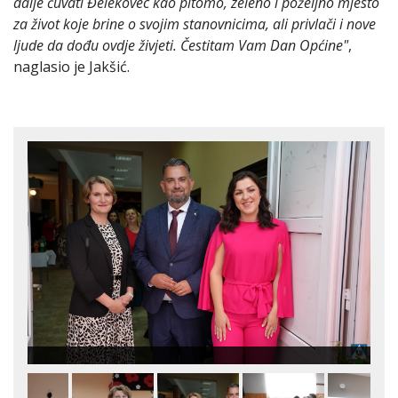
dalje čuvati Đelekovec kao pitomo, zeleno i poželjno mjesto
za život koje brine o svojim stanovnicima, ali privlači i nove
ljude da dođu ovdje živjeti. Čestitam Vam Dan Općine"
,
naglasio je Jakšić.