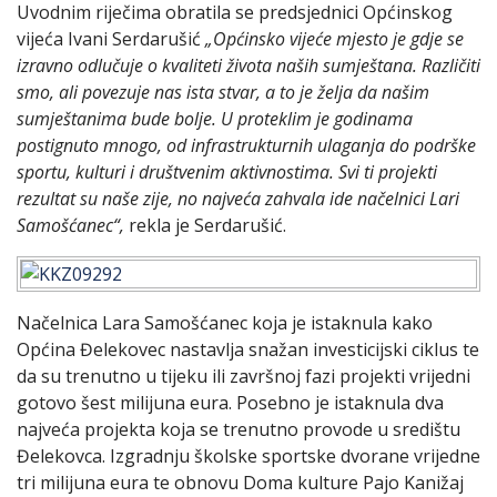
Uvodnim riječima obratila se predsjednici Općinskog
vijeća Ivani Serdarušić
„Općinsko vijeće mjesto je gdje se
izravno odlučuje o kvaliteti života naših sumještana. Različiti
smo, ali povezuje nas ista stvar, a to je želja da našim
sumještanima bude bolje. U proteklim je godinama
postignuto mnogo, od infrastrukturnih ulaganja do podrške
sportu, kulturi i društvenim aktivnostima. Svi ti projekti
rezultat su naše zije, no najveća zahvala ide načelnici Lari
Samošćanec“,
rekla je Serdarušić.
Načelnica Lara Samošćanec koja je istaknula kako
Općina Đelekovec nastavlja snažan investicijski ciklus te
da su trenutno u tijeku ili završnoj fazi projekti vrijedni
gotovo šest milijuna eura. Posebno je istaknula dva
najveća projekta koja se trenutno provode u središtu
Đelekovca. Izgradnju školske sportske dvorane vrijedne
tri milijuna eura te obnovu Doma kulture Pajo Kanižaj