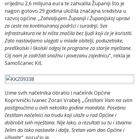
vrijednu 2,6 milijuna eura te zahvalila Županiji što je
nagon gotovo 29 godina uložila značajna sredstva u
razvoj općine.
„Zahvaljujem Županiji i Županijskoj upravi
za ceste na kontinuiranoj podršci i suradnji. Sva
infrastruktura ne bi ništa značila bez ljudi koji će je koristiti.
Zato nastavljamo ulagati u mlade obitelji, poduzetnike,
predškolski i školski odgoj te programe za starije mještane.
Cilj nam je zadržati snažnu i povezanu zajednicu
“, rekla je
Samošćanec Kiš.
Uime svih načelnika obratio i načelnik Općine
Koprivnički Ivanec Zoran Vrabelj.
„Čestitam Vam na svim
postignućima u ovih nekoliko godine mandata. Posebno
čestitam načelnici na trudu koji ulaže u rad Općine i
dobrobit svih mještana. Nije lako, a rezultati su tu i stvarno
želim da tako nastavite i dalje. Sretan vam dan Općine i
uživajte“,
poručio je.