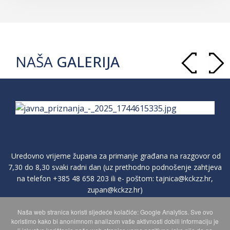
NAŠA
GALERIJA
Uredovno vrijeme župana za primanje građana na razgovor od
7,30 do 8,30 svaki radni dan (uz prethodno podnošenje zahtjeva
na telefon
+385 48 658 203
ili e- poštom:
tajnica@kckzz.hr
,
zupan@kckzz.hr
)
Naša web stranica koristi sljedeće kolačiće: Google Analytics. Sve ovo
POLITIKA ZAŠTITE PRIVATNOSTI OSOBNIH PODATAKA
koristimo kako bi anonimnom analizom vaše aktivnosti dobili informaciju je