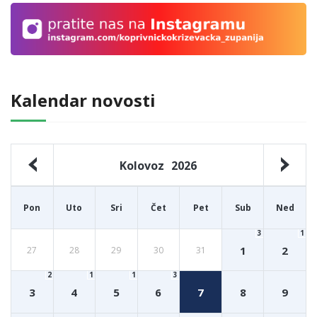
Kalendar novosti
Kolovoz
2026
Pon
Uto
Sri
Čet
Pet
Sub
Ned
3
1
1
2
27
28
29
30
31
2
1
1
3
3
4
5
6
7
8
9