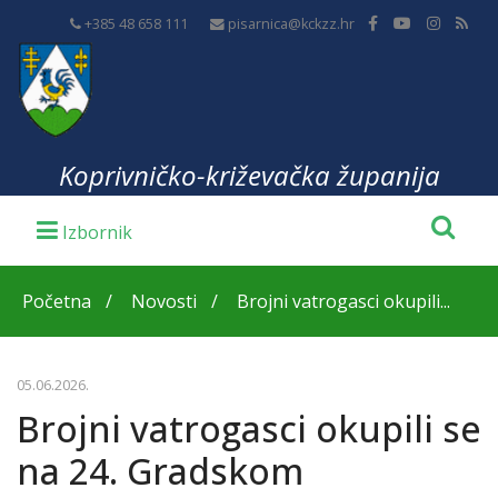
+385 48 658 111
pisarnica@kckzz.hr
Koprivničko-križevačka županija
Početna
Novosti
Brojni vatrogasci okupili...
05.06.2026.
Brojni vatrogasci okupili se
na 24. Gradskom