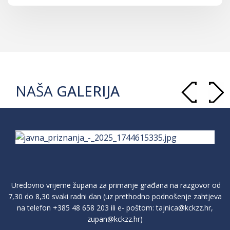
NAŠA
GALERIJA
Uredovno vrijeme župana za primanje građana na razgovor od
7,30 do 8,30 svaki radni dan (uz prethodno podnošenje zahtjeva
na telefon
+385 48 658 203
ili e- poštom:
tajnica@kckzz.hr
,
zupan@kckzz.hr
)