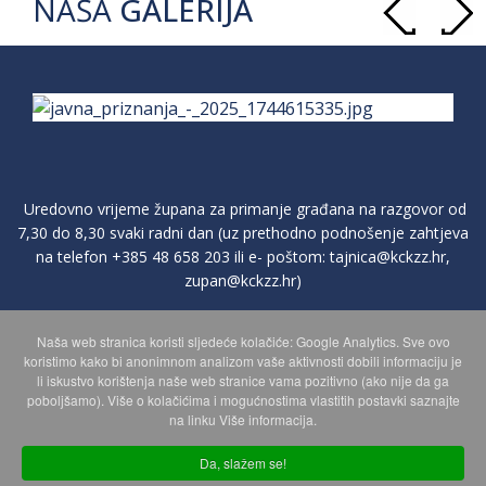
NAŠA
GALERIJA
Uredovno vrijeme župana za primanje građana na razgovor od
7,30 do 8,30 svaki radni dan (uz prethodno podnošenje zahtjeva
na telefon
+385 48 658 203
ili e- poštom:
tajnica@kckzz.hr
,
zupan@kckzz.hr
)
Naša web stranica koristi sljedeće kolačiće: Google Analytics. Sve ovo
POLITIKA ZAŠTITE PRIVATNOSTI OSOBNIH PODATAKA
koristimo kako bi anonimnom analizom vaše aktivnosti dobili informaciju je
li iskustvo korištenja naše web stranice vama pozitivno (ako nije da ga
poboljšamo). Više o kolačićima i mogućnostima vlastitih postavki saznajte
MAPA WEBA
na linku Više informacija.
Da, slažem se!