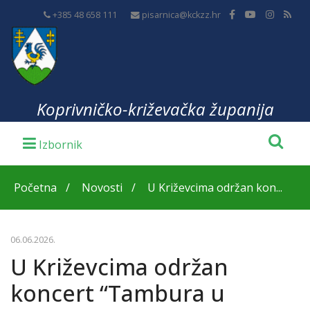
+385 48 658 111
pisarnica@kckzz.hr
Koprivničko-križevačka županija
Početna
Novosti
U Križevcima održan kon...
06.06.2026.
U Križevcima održan
koncert “Tambura u