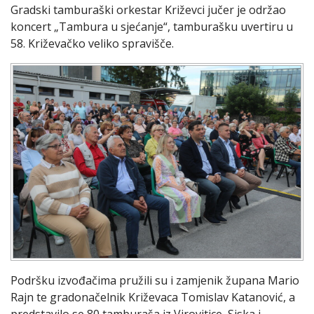
Gradski tamburaški orkestar Križevci jučer je održao
koncert „Tambura u sjećanje“, tamburašku uvertiru u
58. Križevačko veliko spravišče.
Podršku izvođačima pružili su i zamjenik župana Mario
Rajn te gradonačelnik Križevaca Tomislav Katanović, a
predstavilo se 80 tamburaša iz Virovitice, Siska i