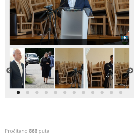
Pročitano
866
puta