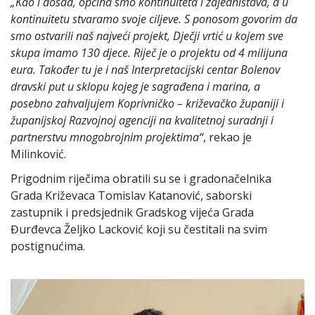
„Kao i dosad, općina smo kontinuiteta i zajedništava, a u
kontinuitetu stvaramo svoje ciljeve. S ponosom govorim da
smo ostvarili naš najveći projekt, Dječji vrtić u kojem sve
skupa imamo 130 djece. Riječ je o projektu od 4 milijuna
eura. Također tu je i naš Interpretacijski centar Bolenov
dravski put u sklopu kojeg je sagrađena i marina, a
posebno zahvaljujem Koprivničko – križevačko županiji i
županijskoj Razvojnoj agenciji na kvalitetnoj suradnji i
partnerstvu mnogobrojnim projektima“
, rekao je
Milinković.
Prigodnim riječima obratili su se i gradonačelnika
Grada Križevaca Tomislav Katanović, saborski
zastupnik i predsjednik Gradskog vijeća Grada
Đurđevca Željko Lacković koji su čestitali na svim
postignućima.