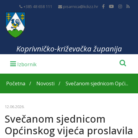
+385 48 658 111
pisarnica@kckzz.hr
Koprivničko-križevačka županija
Početna
Novosti
Svečanom sjednicom Opći...
12.06.2026.
Svečanom sjednicom
Općinskog vijeća proslavila