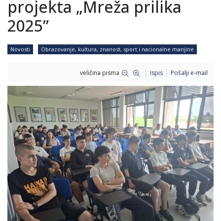
projekta „Mreža prilika
2025”
Novosti
Obrazovanje, kultura, znanost, sport i nacionalne manjine
veličina pisma
Ispis
Pošalji e-mail