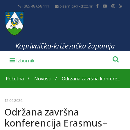
+385 48 658 111
pisarnica@kckzz.hr
Koprivničko-križevačka županija
Početna
Novosti
Održana završna konfere...
12.06.2026.
Održana završna
konferencija Erasmus+