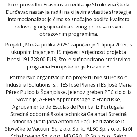
Kroz provedbu Erasmus akreditacije Strukovna škola
Đurđevac nastavlja raditi na ciljevima vlastite strategije
internacionalizacije čime se značajno podiže kvaliteta
redovnog odgojno-obrazovnog procesa u svim
obrazovnim programima.
Projekt „Mreža prilika 2025“ započeo je 1. lipnja 2025., s
ukupnim trajanjem 15 mjeseci. Vrijednost projekta
iznosi 191.728,00 EUR, što je sufinancirano sredstvima
programa Europske unije Erasmus+.
Partnerske organizacije na projektu bile su Boisolo
Industrial Solutions, s.l., IES José Planes i IES José María
Pérez Pulido iz Španjolske, Jelenov greben PTC d.o.o. iz
Slovenije, AFPMA Apprentissage iz Francuske,
Agrupamento de Escolas de Pombal iz Portugala,
Stredná odborná škola technická Galanta i Stredná
odborná škola Jána Antonína Baťu Partizánske iz
Slovačke te Vacuum Sp. z o.o. Sp. k., ALSC Sp. z o. o., Król
Schabowego Sp. z o.o., M3 GROUP Sp. z o. o., Salon