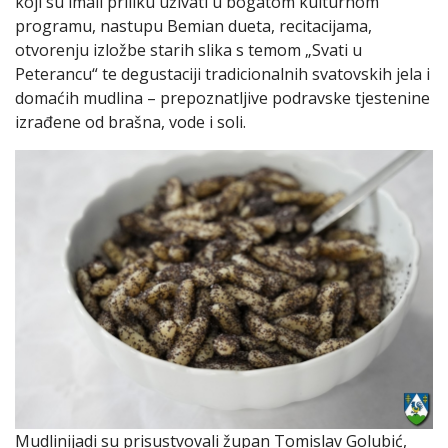
koji su imali priliku uživati u bogatom kulturnom
programu, nastupu Bemian dueta, recitacijama,
otvorenju izložbe starih slika s temom „Svati u
Peterancu“ te degustaciji tradicionalnih svatovskih jela i
domaćih mudlina – prepoznatljive podravske tjestenine
izrađene od brašna, vode i soli.
Mudlinijadi su prisustvovali župan Tomislav Golubić,