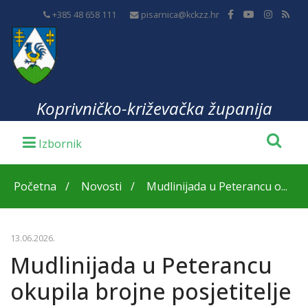
+385 48 658 111
pisarnica@kckzz.hr
Koprivničko-križevačka županija
Početna
Novosti
Mudlinijada u Peterancu o...
13.06.2026.
Mudlinijada u Peterancu
okupila brojne posjetitelje