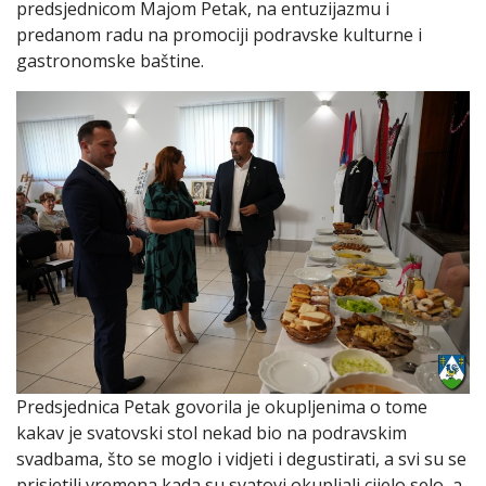
predsjednicom Majom Petak, na entuzijazmu i
predanom radu na promociji podravske kulturne i
gastronomske baštine.
Predsjednica Petak govorila je okupljenima o tome
kakav je svatovski stol nekad bio na podravskim
svadbama, što se moglo i vidjeti i degustirati, a svi su se
prisjetili vremena kada su svatovi okupljali cijelo selo, a