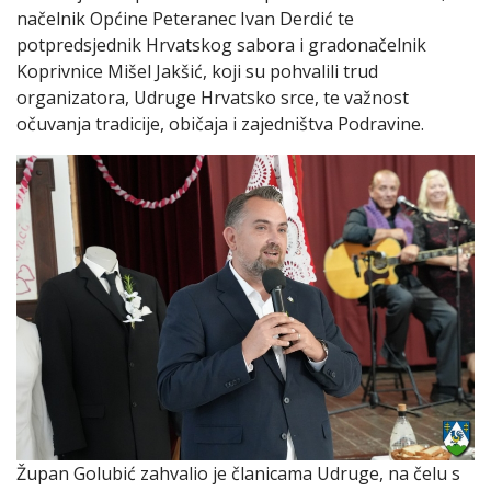
načelnik Općine Peteranec Ivan Derdić te
potpredsjednik Hrvatskog sabora i gradonačelnik
Koprivnice Mišel Jakšić, koji su pohvalili trud
organizatora, Udruge Hrvatsko srce, te važnost
očuvanja tradicije, običaja i zajedništva Podravine.
Župan Golubić zahvalio je članicama Udruge, na čelu s