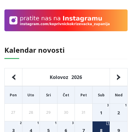
Kalendar novosti
Kolovoz
2026
Pon
Uto
Sri
Čet
Pet
Sub
Ned
3
1
1
2
27
28
29
30
31
2
1
1
3
1
3
4
5
6
7
8
9