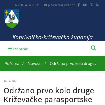
+385 48 658 111
pisarnica@kckzz.hr
Koprivničko-križevačka županija
Početna
Novosti
Održano prvo kolo druge...
16.06.2026.
Održano prvo kolo druge
Križevačke parasportske