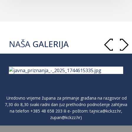
NAŠA
GALERIJA
Uredovno vrijeme župana za primanje građana na razgovor od
7,30 do 8,30 svaki radni dan (uz prethodno podnošenje zahtjeva
na telefon
+385 48 658 203
ili e- poštom:
tajnica@kckzz.hr
,
zupan@kckzz.hr
)